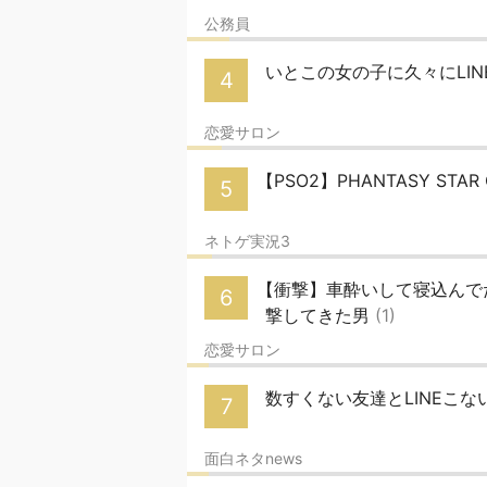
公務員
いとこの女の子に久々にLI
4
恋愛サロン
【PSO2】PHANTASY STAR
5
ネトゲ実況3
【衝撃】車酔いして寝込んでた
6
撃してきた男
(1)
恋愛サロン
数すくない友達とLINEこ
7
面白ネタnews