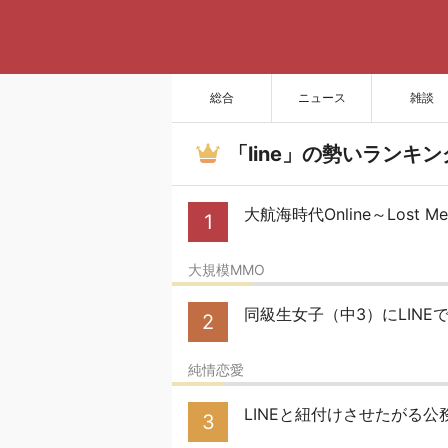
総合
ニュース
雑談
「line」の勢いランキン
大航海時代Online～Lost M
1
大規模MMO
同級生女子（中3）にLINE
2
純情恋愛
LINEと紐付けさせたがる公
3