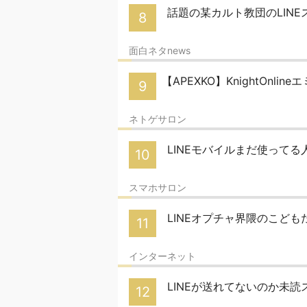
話題の某カルト教団のLINE
8
面白ネタnews
【APEXKO】KnightOnli
9
ネトゲサロン
LINEモバイルまだ使って
10
スマホサロン
LINEオプチャ界隈のこど
11
インターネット
LINEが送れてないのか未
12