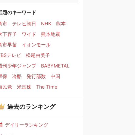
話題のキーワード
高市
テレビ朝日
NHK
熊本
大下容子
ワイド
熊本地震
高市早苗
イオンモール
TBSテレビ
松尾由美子
週刊少年ジャンプ
BABYMETAL
里保
冷酷
発行部数
中国
自民党
米国株
The Time
過去のランキング
デイリーランキング