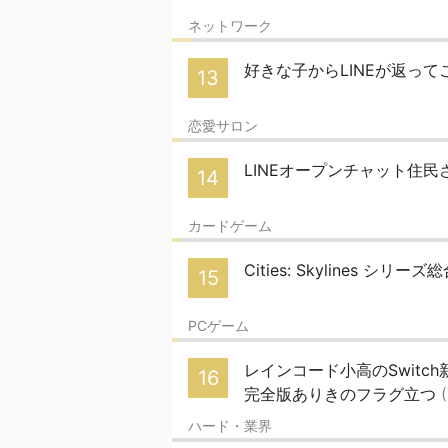
ネットワーク
好きな子からLINEが返っ
13
恋愛サロン
LINEオープンチャット住
14
カードゲーム
Cities: Skylines シリ
15
PCゲーム
レインコード小高のSwitch新作『
16
完全版ありきのフラグ立つ
ハード・業界