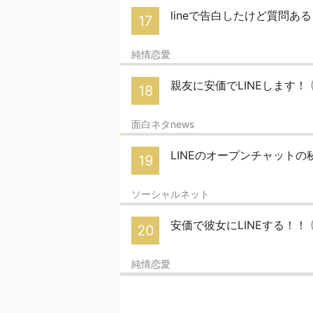
lineで告白したけど質問あ
17
純情恋愛
親友に安価でLINEします！
18
面白ネタnews
LINEのオープンチャット
19
ソーシャルネット
安価で彼女にLINEする！！
20
純情恋愛