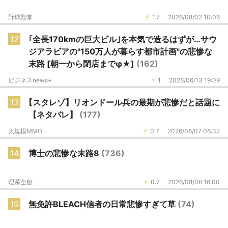
野球殿堂
1.7
2026/08/02 10:06
12
｢全長170kmの巨大ビル｣を本気で造るはずが…サウ
ジアラビアの"150万人が暮らす都市計画"の悲惨な
末路 [朝一から閉店までφ★]
(162)
ビジネスnews+
1
2026/06/13 19:09
13
【スタレゾ】リオンドール兵の最期が悲惨だと話題に
【ネタバレ】
(177)
大規模MMO
0.7
2026/08/07 06:32
14
博士の悲惨な末路8
(736)
理系全般
0.7
2026/08/08 16:00
15
無免許BLEACH信者の日常悲惨すぎて草
(74)