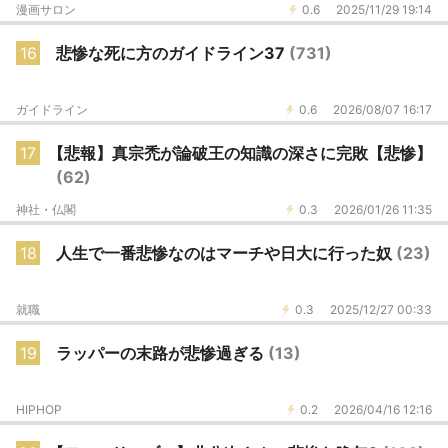
漫画サロン
0.6
2025/11/29 19:14
16
悲惨な死に方のガイドライン37
(731)
ガイドライン
0.6
2026/08/07 16:17
17
【悲報】真宗禿が論破王の知識の深さに完敗【悲惨】
(62)
神社・仏閣
0.3
2026/01/26 11:35
18
人生で一番悲惨なのはマーチや日大に行った奴
(23)
就職
0.3
2025/12/27 00:33
19
ラッパーの末路が悲惨過ぎる
(13)
HIPHOP
0.2
2026/04/16 12:16