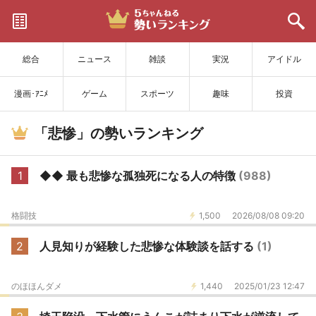
サイトを更新
総合
ニュース
雑談
実況
アイドル
漫画･ｱﾆﾒ
ゲーム
スポーツ
趣味
投資
「悲惨」の勢いランキング
1
◆◆ 最も悲惨な孤独死になる人の特徴
(988)
格闘技
1,500
2026/08/08 09:20
2
人見知りが経験した悲惨な体験談を話する
(1)
のほほんダメ
1,440
2025/01/23 12:47