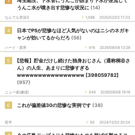
3
埼玉陥没、下水管にうんこが詰まり下水が逆流して
うんこ水が噴き出す悲惨な状況に
(14)
なんでも実況G
1,088
2025/02/02 17:33
4
日本でPSが悲惨なほど人気がないのはニシのネガキ
ャンが効いてるからだろ
(56)
ハード・業界
416
2026/08/08 13:28
5
【悲報】貯金だけし続けた独身おじさん（通称桐谷さ
ん）の人生、あまりに悲惨すぎる
wwwwwwwwwwwwwwww [398059782]
(957)
ニュー速(嫌儲)
349
2026/08/08 19:16
6
これが偏差値30の悲惨な実例です
(38)
哲学
93
2024/12/02 20:24