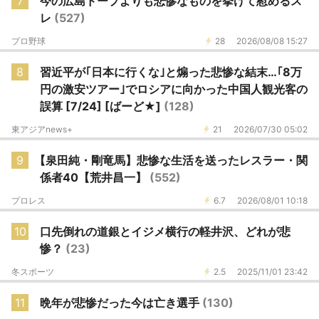
7
今の広島ドープよりも悲惨なものを挙げて慰めるス
レ
(527)
プロ野球
28
2026/08/08 15:27
8
習近平が｢日本に行くな｣と煽った悲惨な結末…｢8万
円の激安ツアー｣でロシアに向かった中国人観光客の
誤算 [7/24] [ばーど★]
(128)
東アジアnews+
21
2026/07/30 05:02
9
【泉田純・剛竜馬】悲惨な生活を送ったレスラー・関
係者40【荒井昌一】
(552)
プロレス
6.7
2026/08/01 10:18
10
口先倒れの道銀とイジメ横行の軽井沢、どれが悲
惨？
(23)
冬スポーツ
2.5
2025/11/01 23:42
11
晩年が悲惨だった今は亡き選手
(130)