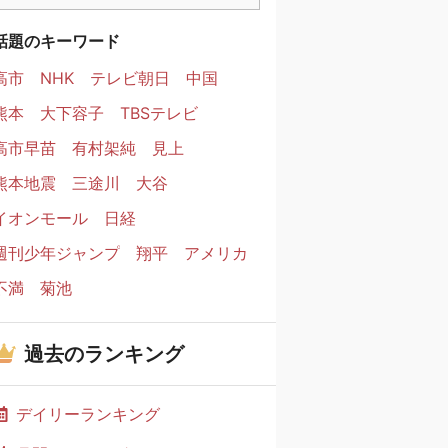
話題のキーワード
高市
NHK
テレビ朝日
中国
熊本
大下容子
TBSテレビ
高市早苗
有村架純
見上
熊本地震
三途川
大谷
イオンモール
日経
週刊少年ジャンプ
翔平
アメリカ
不満
菊池
過去のランキング
デイリーランキング