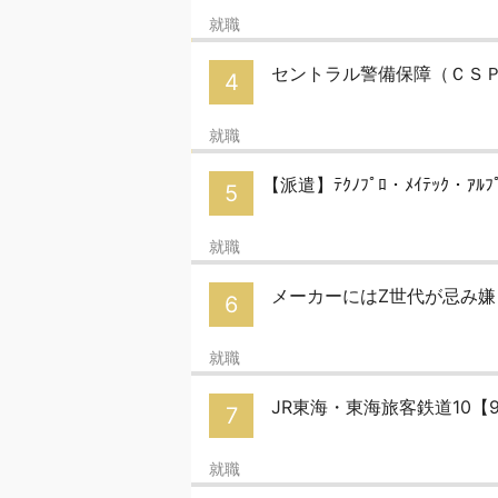
就職
セントラル警備保障（ＣＳＰ）
4
就職
【派遣】ﾃｸﾉﾌﾟﾛ・ﾒｲﾃｯｸ・ｱﾙ
5
就職
メーカーにはZ世代が忌み
6
就職
JR東海・東海旅客鉄道10【9
7
就職