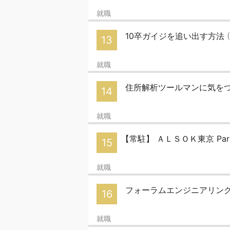
就職
10卒ガイジを追い出す方法
13
就職
住所解析ツールマンに気を
14
就職
【常駐】 ＡＬＳＯＫ東京 Par
15
就職
フォーラムエンジニアリング 
16
就職