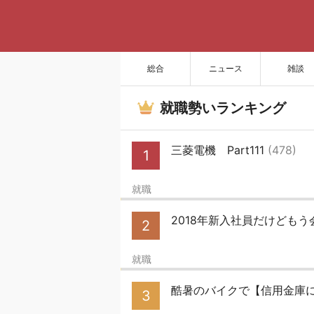
総合
ニュース
雑談
就職勢いランキング
三菱電機 Part111
(478)
1
就職
2018年新入社員だけどもう
2
就職
酷暑のバイクで【信用金庫
3