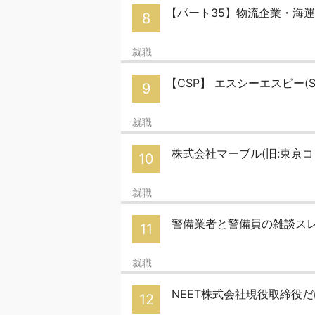
【パート35】物流企業・海
8
就職
【CSP】 エスシーエスピー(SC
9
就職
株式会社マーブル(旧:東京
10
就職
警備業者と警備員の雑談スレ
11
就職
NEET株式会社現役取締役
12