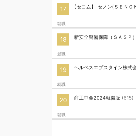
【セコム】 セノン(ＳＥＮＯＮ)
17
就職
新安全警備保障（ＳＡＳＰ） 
18
就職
ヘルペスエプスタイン株式
19
就職
商工中金2024就職版
(615)
20
就職