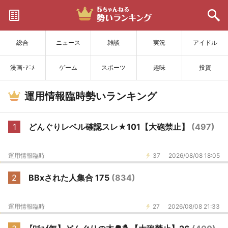
サイトを更新
総合
ニュース
雑談
実況
アイドル
漫画･ｱﾆﾒ
ゲーム
スポーツ
趣味
投資
運用情報臨時勢いランキング
1
どんぐりレベル確認スレ★101【大砲禁止】
(497)
運用情報臨時
37
2026/08/08 18:05
2
BBxされた人集合 175
(834)
運用情報臨時
27
2026/08/08 21:33