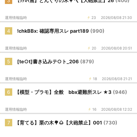
3
【ﾜﾁｮｲ無】どんぐりの木🌳🪓【大砲禁止】26
(400)
運用情報臨時
23
2026/08/08 21:30
4
!chkBBx: 確認専用スレ part189
(990)
運用情報臨時
20
2026/08/08 20:51
5
[te○t]書き込みテ○ト_206
(879)
運用情報臨時
18
2026/08/08 21:21
6
【模型・プラモ】全般 bbx避難所スレ ★3
(946)
運用情報臨時
16
2026/08/08 12:32
7
【育てる】栗の木🌳🌰【大砲禁止】001
(730)