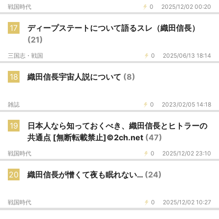
戦国時代
0
2025/12/02 00:20
17
ディープステートについて語るスレ（織田信長）
(21)
三国志・戦国
0
2025/06/13 18:14
18
織田信長宇宙人説について
(8)
雑誌
0
2023/02/05 14:18
19
日本人なら知っておくべき、織田信長とヒトラーの
共通点 [無断転載禁止]©2ch.net
(47)
戦国時代
0
2025/12/02 23:10
20
織田信長が憎くて夜も眠れない…
(24)
戦国時代
0
2025/12/02 10:27