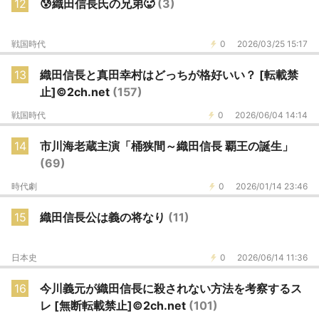
12
😰織田信長氏の兄弟🥵
(3)
戦国時代
0
2026/03/25 15:17
13
織田信長と真田幸村はどっちが格好いい？ [転載禁
止]©2ch.net
(157)
戦国時代
0
2026/06/04 14:14
14
市川海老蔵主演「桶狭間～織田信長 覇王の誕生」
(69)
時代劇
0
2026/01/14 23:46
15
織田信長公は義の将なり
(11)
日本史
0
2026/06/14 11:36
16
今川義元が織田信長に殺されない方法を考察するス
レ [無断転載禁止]©2ch.net
(101)