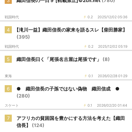
3
織田信長の一日９ [転載禁止]©2ch.net
(780)
戦国時代
0.2
2025/12/02 05:36
4
【滝川一益】織田信長の家来を語るスレ【柴田勝家】
(395)
戦国時代
0.2
2025/12/02 05:19
5
織田信長曰く「尾張名古屋は尾張です」
(8)
東海
0.1
2026/02/28 01:29
6
● 織田信長の子孫ではない偽物 織田信成 ●
(280)
スケート
0.1
2026/02/20 01:44
7
アフリカの貧困国を豊かにする方法を考えた【織田
信長】
(124)