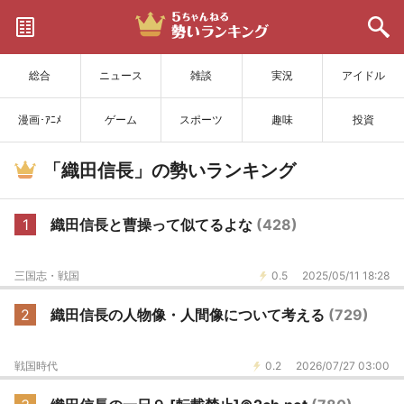
サイトを更新
総合
ニュース
雑談
実況
アイドル
漫画･ｱﾆﾒ
ゲーム
スポーツ
趣味
投資
「織田信長」の勢いランキング
1
織田信長と曹操って似てるよな
(428)
三国志・戦国
0.5
2025/05/11 18:28
2
織田信長の人物像・人間像について考える
(729)
戦国時代
0.2
2026/07/27 03:00