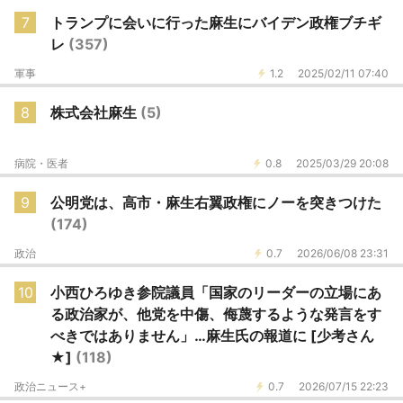
7
トランプに会いに行った麻生にバイデン政権ブチギ
レ
(357)
軍事
1.2
2025/02/11 07:40
8
株式会社麻生
(5)
病院・医者
0.8
2025/03/29 20:08
9
公明党は、高市・麻生右翼政権にノーを突きつけた
(174)
政治
0.7
2026/06/08 23:31
10
小西ひろゆき参院議員「国家のリーダーの立場にあ
る政治家が、他党を中傷、侮蔑するような発言をす
べきではありません」…麻生氏の報道に [少考さん
★]
(118)
政治ニュース+
0.7
2026/07/15 22:23