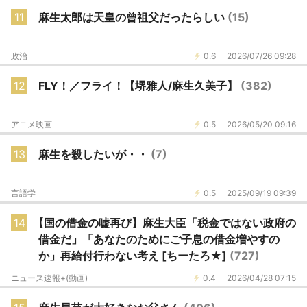
11
麻生太郎は天皇の曾祖父だったらしい
(15)
政治
0.6
2026/07/26 09:28
12
FLY！／フライ！【堺雅人/麻生久美子】
(382)
アニメ映画
0.5
2026/05/20 09:16
13
麻生を殺したいが・・
(7)
言語学
0.5
2025/09/19 09:39
14
【国の借金の嘘再び】麻生大臣「税金ではない政府の
借金だ」「あなたのためにご子息の借金増やすの
か」再給付行わない考え [ちーたろ★]
(727)
ニュース速報+(動画)
0.4
2026/04/28 07:15