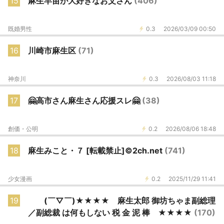
15
麻生早苗が大好きなお父さん
(406)
既婚男性
0.3
2026/03/09 00:50
16
川崎市麻生区
(71)
神奈川
0.3
2026/08/03 11:18
17
🤗高市さん麻生さん応援スレ🤗
(38)
創価・公明
0.2
2026/08/06 18:48
18
麻生みこと・７ [転載禁止]©2ch.net
(741)
少女漫画
0.2
2025/11/29 11:41
19
(￣▽￣)★★★★ 麻生太郎 御坊ちゃま副総理
／副総裁 は何もしない 税 金 泥 棒 ★★★★
(170)