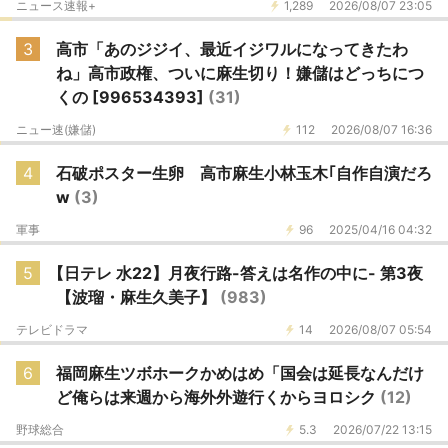
ニュース速報+
1,289
2026/08/07 23:05
3
高市「あのジジイ、最近イジワルになってきたわ
ね」高市政権、ついに麻生切り！嫌儲はどっちにつ
くの [996534393]
(31)
ニュー速(嫌儲)
112
2026/08/07 16:36
4
石破ポスター生卵 高市麻生小林玉木｢自作自演だろ
w
(3)
軍事
96
2025/04/16 04:32
5
【日テレ 水22】月夜行路-答えは名作の中に- 第3夜
【波瑠・麻生久美子】
(983)
テレビドラマ
14
2026/08/07 05:54
6
福岡麻生ツボホークかめはめ「国会は延長なんだけ
ど俺らは来週から海外外遊行くからヨロシク
(12)
野球総合
5.3
2026/07/22 13:15