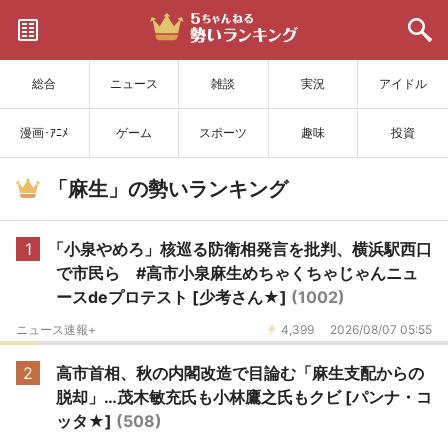
サイトを更新
総合
ニュース
雑談
実況
アイドル
漫画･ｱﾆﾒ
ゲーム
スポーツ
趣味
投資
「麻生」の勢いランキング
1
「小泉やめろ」核巡る防衛相発言を批判、横浜駅西口
で市民ら #高市小泉麻生めちゃくちゃじゃんニュ
ースdeプロテスト [少考さん★]
(1002)
ニュース速報+
4,399
2026/08/07 05:55
2
高市首相、秋の内閣改造で目論む「麻生支配からの
脱却」…茂木敏充氏も小林鷹之氏もクビ [パンナ・コ
ッタ★]
(508)