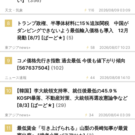
い】
(356)
天文・気象
116
2026/08/09 03:09
8
トランプ政権、半導体材料に15％追加関税 中国が
ダンピングできないよう最低輸入価格も導入 12月
発動 [8/7] [ばーど★]
(5)
東アジアnews+
58
2026/08/07 10:23
9
コメ価格先行き指数 過去最低 今後も値下がり傾向
[567637504]
(102)
ニュース速報
44
2026/08/08 14:10
10
【韓国】李大統領支持率、就任後最低の45.9％
KOSPI暴落、不動産対策、大統領再選改憲論争など
[8/3] [ばーど★]
(29)
東アジアnews+
34
2026/08/04 03:39
11
最低賃金「引き上げられる」山梨の長崎知事が最賃