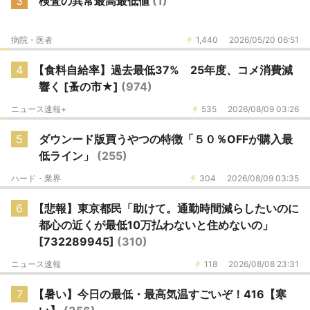
3
検査の異常最高最低値
(1)
病院・医者
1,440
2026/05/20 06:51
4
【食料自給率】過去最低37% 25年度、コメ消費減
響く [蚤の市★]
(974)
ニュース速報+
535
2026/08/09 03:26
5
ダウンード版買うやつの特徴「５０％OFFが購入最
低ライン」
(255)
ハード・業界
304
2026/08/09 03:35
6
【悲報】東京都民「助けて。通勤時間減らしたいのに
都心の近くが最低10万払わないと住めないの」
[732289945]
(310)
ニュース速報
118
2026/08/08 23:31
7
【暑い】今日の最低・最高気温すごいぞ！416【寒