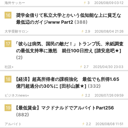
海外サッカー
3
2026/08/09 03:12
16
奨学金借りて私立大学とかいう低知能な上に貧乏な
最低辺のガイジwww Part2
(388)
大学受験サロン
2.9
2026/08/04 21:26
17
「彼らは病気、国民の敵だ！」トランプ氏、米紙調査
の最低支持率に激怒 就任100日控え [請安息吧★]
(2)
社説+
2.7
2025/04/30 23:03
18
【経済】超高所得者の課税強化 最低でも所得1.65
億円超過分の30%に [田杉山脈★]
(332)
ビジネスnews+
2.2
2026/07/26 09:59
19
【最低賃金】マクドナルドでアルバイトPart256
(882)
アルバイト
2.2
2026/08/08 11:51