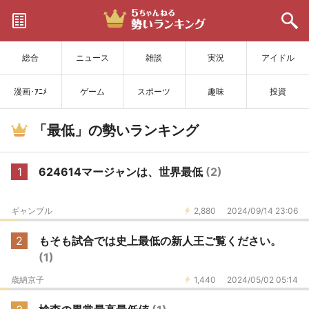
サイトを更新
総合
ニュース
雑談
実況
アイドル
漫画･ｱﾆﾒ
ゲーム
スポーツ
趣味
投資
「最低」の勢いランキング
1
624614マージャンは、世界最低
(2)
ギャンブル
2,880
2024/09/14 23:06
2
もそも試合では史上最低の新人王ご覧ください。
(1)
歳納京子
1,440
2024/05/02 05:14