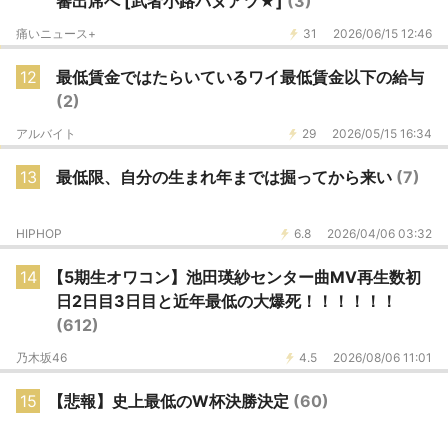
審出席へ [武者小路バヌアツ★]
(3)
痛いニュース+
31
2026/06/15 12:46
12
最低賃金ではたらいているワイ最低賃金以下の給与
(2)
アルバイト
29
2026/05/15 16:34
13
最低限、自分の生まれ年までは掘ってから来い
(7)
HIPHOP
6.8
2026/04/06 03:32
14
【5期生オワコン】池田瑛紗センター曲MV再生数初
日2日目3日目と近年最低の大爆死！！！！！！
(612)
乃木坂46
4.5
2026/08/06 11:01
15
【悲報】史上最低のW杯決勝決定
(60)