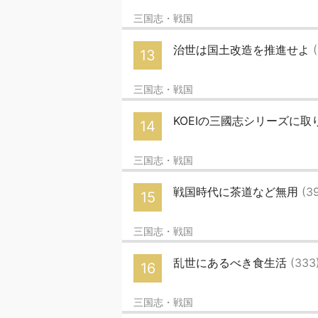
三国志・戦国
治世は国土改造を推進せよ
13
三国志・戦国
KOEIの三國志シリーズに
14
三国志・戦国
戦国時代に茶道など無用
(3
15
三国志・戦国
乱世にあるべき食生活
(333
16
三国志・戦国