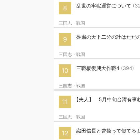
乱世の牢獄運営について
(3
8
三国志・戦国
魯粛の天下二分の計はただ
9
三国志・戦国
三戦板復興大作戦4
(394)
10
三国志・戦国
【夫人】 5月中旬台湾有事勃
11
三国志・戦国
織田信長と曹操って似てる
12