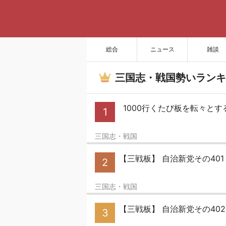
総合
ニュース
雑談
三国志・戦国勢いランキ
1000行くたび板を転々とす
1
三国志・戦国
【三戦板】 自治新党その40
2
三国志・戦国
【三戦板】 自治新党その40
3