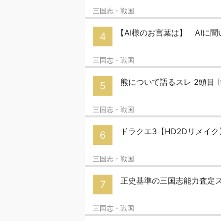
三国志・戦国
【AI様のお言葉は】 AIに
4
三国志・戦国
熊について語るスレ 2頭目
5
三国志・戦国
ドラクエ3【HD2Dリメイ
6
三国志・戦国
正史基準の三国志能力査定
7
三国志・戦国