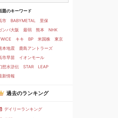
話題のキーワード
高市
BABYMETAL
里保
ガンバ大阪
最弱
熊本
NHK
TWICE
キキ
BP
米国株
東京
熊本地震
鹿島アントラーズ
高市早苗
イオンモール
幻想水滸伝
STAR
LEAP
最新情報
過去のランキング
デイリーランキング