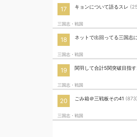
キョンについて語るスレ
(2
17
三国志・戦国
ネットで出回ってる三国志
18
三国志・戦国
関羽して合計5関突破目指
19
三国志・戦国
ごみ箱＠三戦板その41
(873
20
三国志・戦国