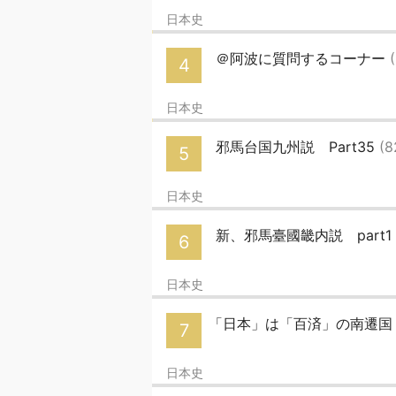
日本史
＠阿波に質問するコーナー
4
日本史
邪馬台国九州説 Part35
(8
5
日本史
新、邪馬臺國畿内説 part1
6
日本史
「日本」は「百済」の南遷国 P
7
日本史