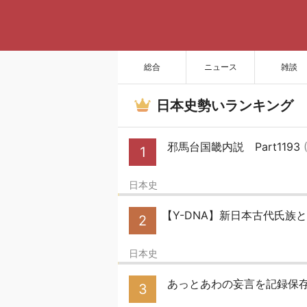
総合
ニュース
雑談
日本史勢いランキング
邪馬台国畿内説 Part1193
1
日本史
【Y-DNA】新日本古代氏族と
2
日本史
あっとあわの妄言を記録保
3