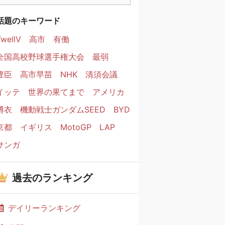
話題のキーワード
TwellV
高市
有働
全国高校野球選手権大会
最弱
豊臣
高市早苗
NHK
清須会議
イッテ
世界の果てまで
アメリカ
博衣
機動戦士ガンダムSEED
BYD
京都
イギリス
MotoGP
LAP
サンガ
過去のランキング
デイリーランキング