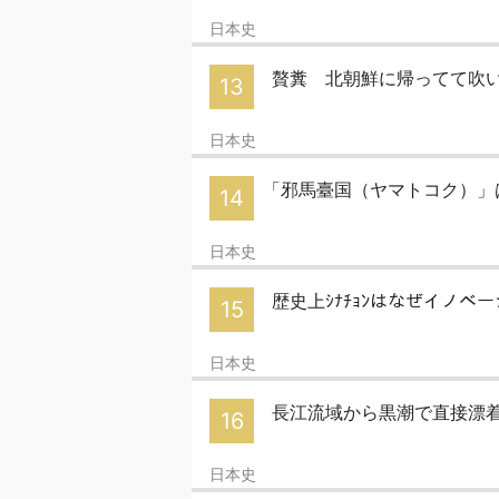
日本史
贅糞 北朝鮮に帰ってて吹
13
日本史
「邪馬臺国（ヤマトコク）」は阿
14
日本史
歴史上ｼﾅﾁｮﾝはなぜイノ
15
日本史
長江流域から黒潮で直接漂
16
日本史