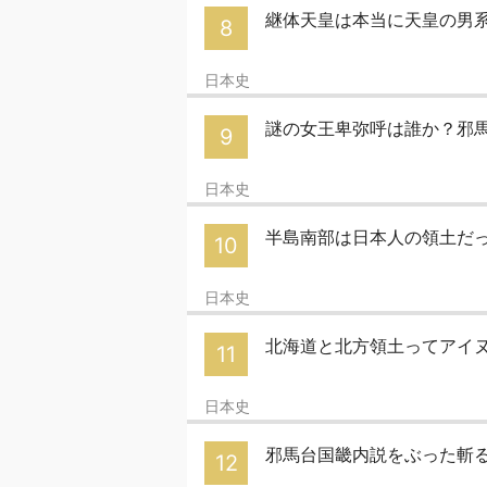
継体天皇は本当に天皇の男
8
日本史
謎の女王卑弥呼は誰か？邪馬
9
日本史
半島南部は日本人の領土だ
10
日本史
北海道と北方領土ってアイ
11
日本史
邪馬台国畿内説をぶった斬
12