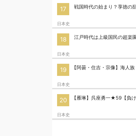
戦国時代の始まり？享徳の
17
日本史
江戸時代は上級国民の超楽
18
日本史
【阿曇・住吉・宗像】海人族 Par
19
日本史
【雁琳】呉座勇一★59【負
20
日本史