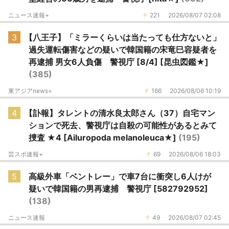
ニュース速報+
221
2026/08/07 02:08
3
【八王子】「ミラーくらいは当たっても仕方ないと」
過失運転傷害などの疑いで韓国籍の宋竜巳容疑者を
再逮捕 男女6人負傷 警視庁 [8/4] [昆虫図鑑★]
(385)
東アジアnews+
166
2026/08/06 10:19
4
【訃報】タレントの清水良太郎さん（37）自宅マン
ションで死去、警視庁は自殺の可能性があるとみて
捜査 ★4 [Ailuropoda melanoleuca★]
(195)
芸スポ速報+
69
2026/08/06 18:03
5
高級外車「ベントレー」で車7台に衝突し6人けが
疑いで韓国籍の男再逮捕 警視庁 [582792952]
(138)
ニュース速報
49
2026/08/07 02:45