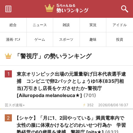
サイトを更新
総合
ニュース
雑談
実況
アイドル
漫画･ｱﾆﾒ
ゲーム
スポーツ
趣味
投資
「警視庁」の勢いランキング
1
東京オリンピック出場の元重量挙げ日本代表選手逮
捕 コンビニで卵2パックとしょうゆ1本(835円相
当)万引きし店長をケガさせたか-警視庁
[Ailuropoda melanoleuca★]
(701)
芸スポ速報+
352
2026/08/06 16:37
2
【シャケ】「月に1、2回やっている」満員電車内で
女性の服に体液かけるなどのわいせつ行為か 学習
塾経営の60歳男を逮捕 警視庁 [nita★]
(632)