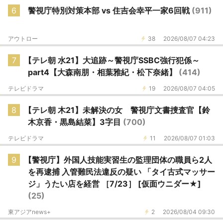
6
警視庁特別対策本部 vs 住吉会幸平一家6回戦
(911)
アウトロー
38
2026/08/07 04:23
7
【テレ朝 水21】大追跡～警視庁SSBC強行犯係～
part4【大森南朋・相葉雅紀・松下奈緒】
(414)
テレビドラマ
19
2026/08/07 04:05
8
【テレ朝 木21】未解決の女 警視庁文書捜査官【鈴
木京香・黒島結菜】3字目
(700)
テレビドラマ
11
2026/08/07 01:03
9
【警視庁】外国人技能実習生の監理団体の職員ら2人
を再逮捕 入管難民法違反の疑い 「タイ古式マッサー
ジ」うたい店を経営 ［7/23］ [仮面ウニダー★]
(25)
東アジアnews+
2
2026/08/04 09:30