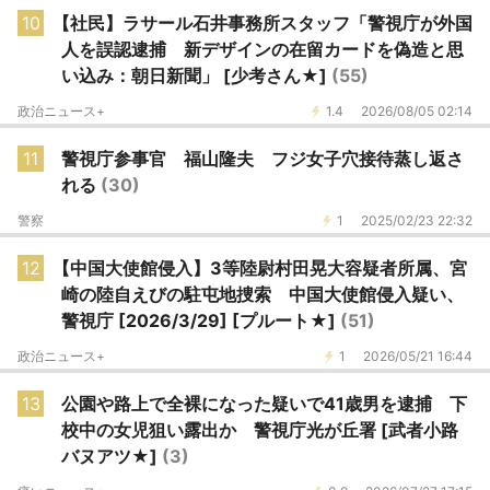
10
【社民】ラサール石井事務所スタッフ「警視庁が外国
人を誤認逮捕 新デザインの在留カードを偽造と思
い込み：朝日新聞」 [少考さん★]
(55)
政治ニュース+
1.4
2026/08/05 02:14
11
警視庁参事官 福山隆夫 フジ女子穴接待蒸し返さ
れる
(30)
警察
1
2025/02/23 22:32
12
【中国大使館侵入】3等陸尉村田晃大容疑者所属、宮
崎の陸自えびの駐屯地捜索 中国大使館侵入疑い、
警視庁 [2026/3/29] [プルート★]
(51)
政治ニュース+
1
2026/05/21 16:44
13
公園や路上で全裸になった疑いで41歳男を逮捕 下
校中の女児狙い露出か 警視庁光が丘署 [武者小路
バヌアツ★]
(3)