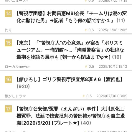
痛いニュース+
0.9
2026/07/27 17:15
14
【警視庁困惑】村岡昌憲MBI会長「モームリは潮の変
化に賭けた男」→記者「もう何の話ですか１」
(11)
釣り
0.6
2025/11/08 12:05
15
【東京】 「“警視庁人”の心意気」が宿る「ポリスミ
ュージアム」一時閉館へ…「殉職警察官」の壮絶な
最期を物語る展示も [朝一から閉店までφ★]
(16)
ローカルnews+
0.5
2025/10/12 15:13
16
【舘ひろし】ゴリラ警視庁捜査第8班★6【渡哲也】
(920)
懐かしドラマ
0.5
2026/07/30 03:09
17
【警視庁公安部/冤罪（えんざい）事件】大川原化工
機冤罪、法廷で捜査批判の警部補が警視庁を自主退
職[2026/5/20] [プルート★]
(40)