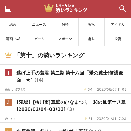
サイトを更新
総合
ニュース
雑談
実況
アイドル
漫画･ｱﾆﾒ
ゲーム
スポーツ
趣味
投資
「第十」の勢いランキング
1
逃げ上手の若君 第二期 第十六回「愛の戦士!信濃仮
面」★1
(14)
番組ch(フジ)
34
2026/08/07 11:08
2
【茨城】[桜川市]真壁のひなまつり 和の風第十八章
[2020/02/04-03/03]
(3)
Walker+
21
2020/01/31 17:03