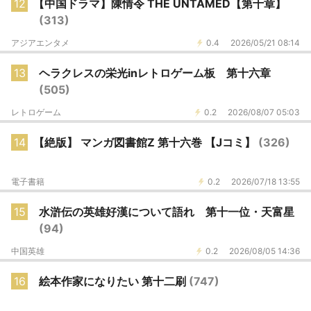
12
【中国ドラマ】陳情令 THE UNTAMED【第十章】
(313)
アジアエンタメ
0.4
2026/05/21 08:14
13
ヘラクレスの栄光inレトロゲーム板 第十六章
(505)
レトロゲーム
0.2
2026/08/07 05:03
14
【絶版】 マンガ図書館Z 第十六巻 【Jコミ】
(326)
電子書籍
0.2
2026/07/18 13:55
15
水滸伝の英雄好漢について語れ 第十一位・天富星
(94)
中国英雄
0.2
2026/08/05 14:36
16
絵本作家になりたい 第十二刷
(747)