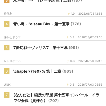
3
水戸黄門一行リレー小説 第十五部
(187)
時代劇
1.9
2026/08/05 12:38
4
青い鳥 -L'oiseau Bleu- 第十五章
(776)
懐かしドラマ
0.8
2026/08/07 03:26
5
∇夢幻戦士ヴァリス∇ 第十三幕
(991)
レトロゲーム
0.6
2026/07/20 15:45
6
\chapter{\TeX} % 第十二章
(963)
UNIX
0.5
2026/07/03 06:56
7
【なんだと】凶授の部屋 第十五軍インパール・イラ
ワジ会戦【貴様ら】
(707)