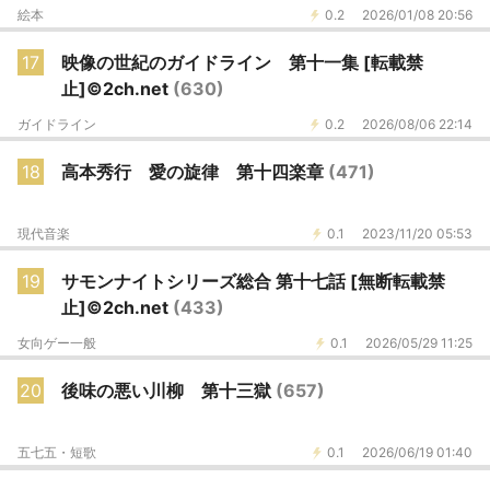
絵本
0.2
2026/01/08 20:56
17
映像の世紀のガイドライン 第十一集 [転載禁
止]©2ch.net
(630)
ガイドライン
0.2
2026/08/06 22:14
18
高本秀行 愛の旋律 第十四楽章
(471)
現代音楽
0.1
2023/11/20 05:53
19
サモンナイトシリーズ総合 第十七話 [無断転載禁
止]©2ch.net
(433)
女向ゲー一般
0.1
2026/05/29 11:25
20
後味の悪い川柳 第十三獄
(657)
五七五・短歌
0.1
2026/06/19 01:40