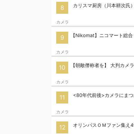
カリスマ厨房（川本耕次氏
8
カメラ
【Nikomat】ニコマート総
9
カメラ
【朝敵僭称者を】 大判カメ
10
カメラ
<80年代前後>カメラにまつわ
11
カメラ
オリンパスＯＭファン集え4
12