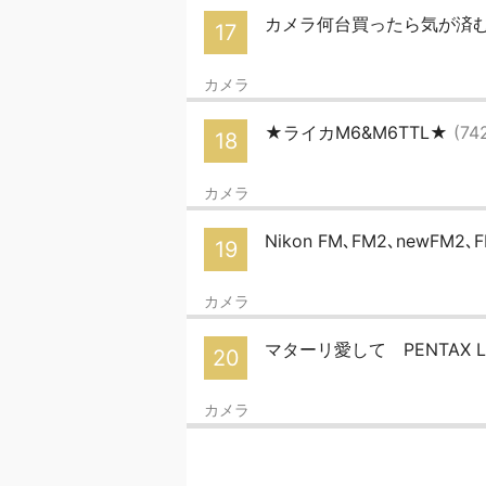
カメラ何台買ったら気が済むんだ
17
カメラ
★ライカM6&M6TTL★
(74
18
カメラ
Nikon FM､FM2､newFM2
19
カメラ
マターリ愛して PENTAX LX
20
カメラ