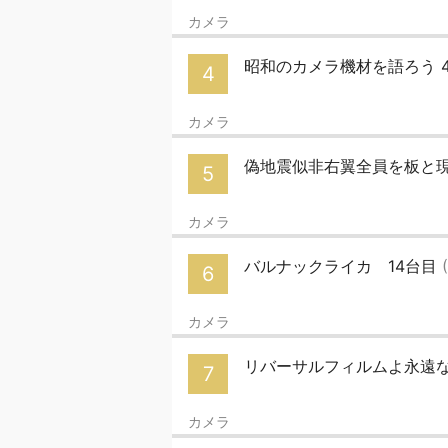
カメラ
昭和のカメラ機材を語ろう 
4
カメラ
偽地震似非右翼全員を板と
5
カメラ
バルナックライカ 14台目
6
カメラ
リバーサルフィルムよ永遠
7
カメラ