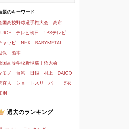
話題のキーワード
全国高校野球選手権大会
高市
JUICE
テレビ朝日
TBSテレビ
チャッピ
NHK
BABYMETAL
里保
熊本
全国高等学校野球選手権大会
マモノ
台湾
日銀
村上
DAIGO
菅直人
ショートスリーパー
博衣
江別
過去のランキング