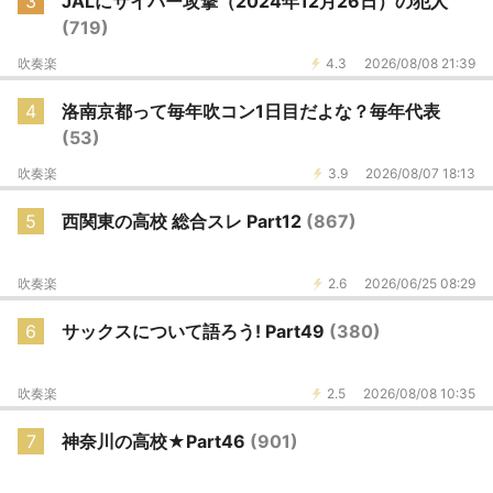
3
JALにサイバー攻撃（2024年12月26日）の犯人
(719)
吹奏楽
4.3
2026/08/08 21:39
4
洛南京都って毎年吹コン1日目だよな？毎年代表
(53)
吹奏楽
3.9
2026/08/07 18:13
5
西関東の高校 総合スレ Part12
(867)
吹奏楽
2.6
2026/06/25 08:29
6
サックスについて語ろう! Part49
(380)
吹奏楽
2.5
2026/08/08 10:35
7
神奈川の高校★Part46
(901)