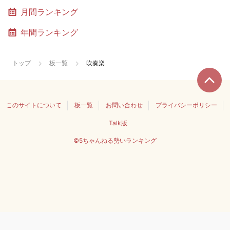
月間ランキング
年間ランキング
トップ
板一覧
吹奏楽
このサイトについて
板一覧
お問い合わせ
プライバシーポリシー
Talk版
©5ちゃんねる勢いランキング