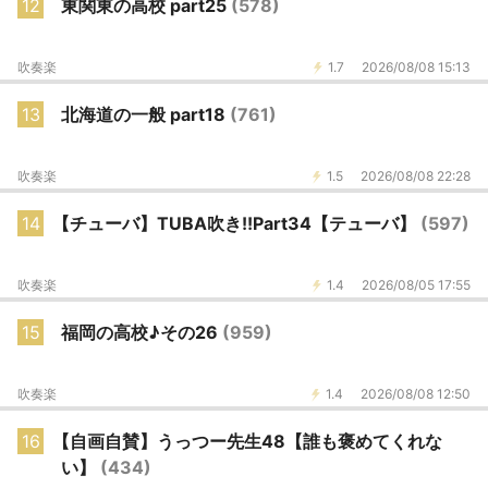
12
東関東の高校 part25
(578)
吹奏楽
1.7
2026/08/08 15:13
13
北海道の一般 part18
(761)
吹奏楽
1.5
2026/08/08 22:28
14
【チューバ】TUBA吹き!!Part34【テューバ】
(597)
吹奏楽
1.4
2026/08/05 17:55
15
福岡の高校♪その26
(959)
吹奏楽
1.4
2026/08/08 12:50
16
【自画自賛】うっつー先生48【誰も褒めてくれな
い】
(434)