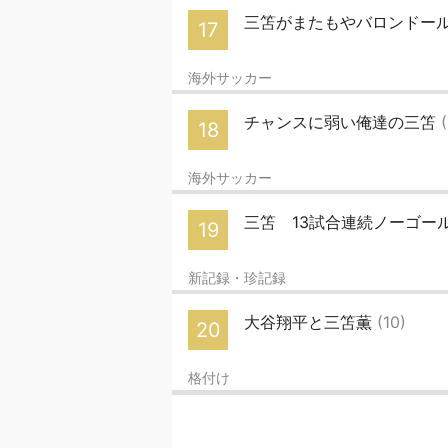
三笘がまたもやバロンドー
17
海外サッカー
チャンスに弱い俺達の三笘
18
海外サッカー
三笘 13試合連続ノーゴー
19
新記録・珍記録
大谷翔平と三笘薫
(10)
20
格付け