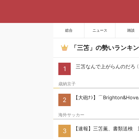
総合
ニュース
雑談
「三笘」の勢いランキン
三笘なんで上がらんのだろ
(
1
歳納京子
【大砲ﾅｼ】⌒Brighton&Hove
2
海外サッカー
【速報】三笘薫、書類送検 
3