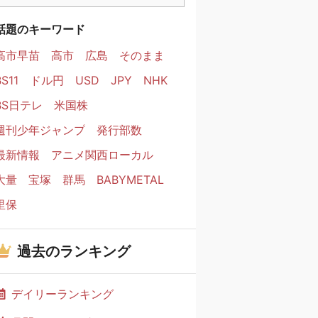
話題のキーワード
高市早苗
高市
広島
そのまま
BS11
ドル円
USD
JPY
NHK
BS日テレ
米国株
週刊少年ジャンプ
発行部数
最新情報
アニメ関西ローカル
大量
宝塚
群馬
BABYMETAL
里保
過去のランキング
デイリーランキング