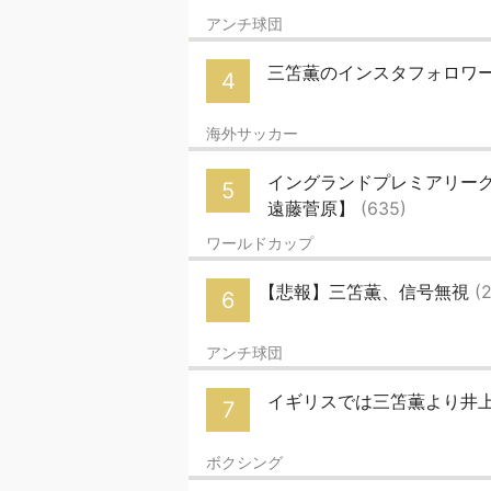
アンチ球団
三笘薫のインスタフォロワー
4
海外サッカー
イングランドプレミアリーグ
5
遠藤菅原】
(635)
ワールドカップ
【悲報】三笘薫、信号無視
(
6
アンチ球団
イギリスでは三笘薫より井
7
ボクシング