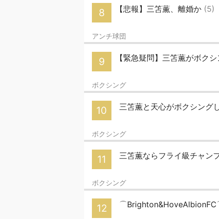
【悲報】三笘薫、離婚か
(5)
8
アンチ球団
【緊急疑問】三笘薫がボクシ
9
ボクシング
三笘薫と天心がボクシング
10
ボクシング
三笘薫ならフライ級チャン
11
ボクシング
⌒Brighton&HoveAlbio
12