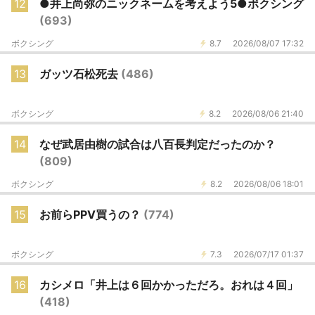
12
●井上尚弥のニックネームを考えよう5●ボクシング
(693)
ボクシング
8.7
2026/08/07 17:32
13
ガッツ石松死去
(486)
ボクシング
8.2
2026/08/06 21:40
14
なぜ武居由樹の試合は八百長判定だったのか？
(809)
ボクシング
8.2
2026/08/06 18:01
15
お前らPPV買うの？
(774)
ボクシング
7.3
2026/07/17 01:37
16
カシメロ「井上は６回かかっただろ。おれは４回」
(418)