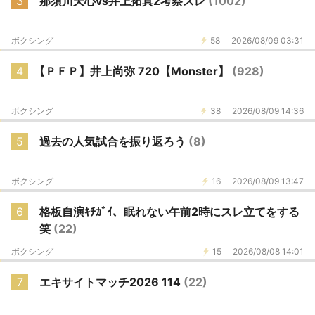
3
那須川天心vs井上拓真2考察スレ
(1002)
ボクシング
58
2026/08/09 03:31
4
【ＰＦＰ】井上尚弥 720【Monster】
(928)
ボクシング
38
2026/08/09 14:36
5
過去の人気試合を振り返ろう
(8)
ボクシング
16
2026/08/09 13:47
6
格板自演ｷﾁｶﾞｲ、眠れない午前2時にスレ立てをする
笑
(22)
ボクシング
15
2026/08/08 14:01
7
エキサイトマッチ2026 114
(22)