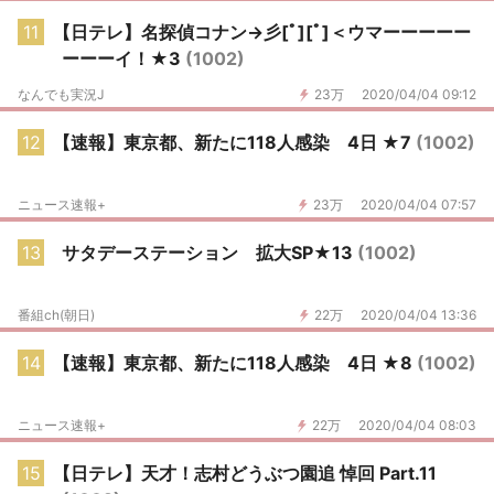
11
【日テレ】名探偵コナン→彡[ﾟ][ﾟ]＜ウマーーーーー
ーーーイ！★3
(1002)
なんでも実況J
23万
2020/04/04 09:12
12
【速報】東京都、新たに118人感染 4日 ★7
(1002)
ニュース速報+
23万
2020/04/04 07:57
13
サタデーステーション 拡大SP★13
(1002)
番組ch(朝日)
22万
2020/04/04 13:36
14
【速報】東京都、新たに118人感染 4日 ★8
(1002)
ニュース速報+
22万
2020/04/04 08:03
15
【日テレ】天才！志村どうぶつ園追 悼回 Part.11