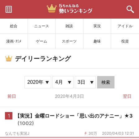
サイトを更新
総合
ニュース
雑談
実況
アイドル
漫画･ｱﾆﾒ
ゲーム
スポーツ
趣味
投資
デイリーランキング
検索
前日
2020年4月3日
翌日
1
【実況】金曜ロードショー「思い出のアナニー」★3
(1002)
なんでも実況J
30万
2020/04/03 12:31