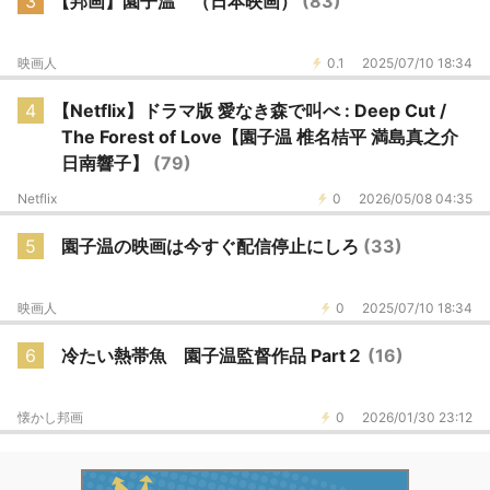
3
【邦画】園子温 （日本映画）
(83)
映画人
0.1
2025/07/10 18:34
4
【Netflix】ドラマ版 愛なき森で叫べ : Deep Cut /
The Forest of Love【園子温 椎名桔平 満島真之介
日南響子】
(79)
Netflix
0
2026/05/08 04:35
5
園子温の映画は今すぐ配信停止にしろ
(33)
映画人
0
2025/07/10 18:34
6
冷たい熱帯魚 園子温監督作品 Part２
(16)
懐かし邦画
0
2026/01/30 23:12