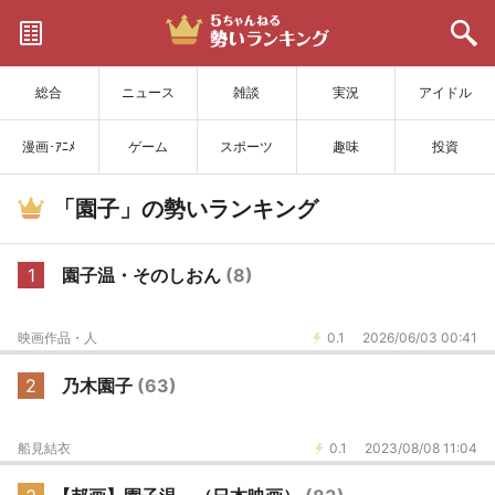
サイトを更新
総合
ニュース
雑談
実況
アイドル
漫画･ｱﾆﾒ
ゲーム
スポーツ
趣味
投資
「園子」の勢いランキング
1
園子温・そのしおん
(8)
映画作品・人
0.1
2026/06/03 00:41
2
乃木園子
(63)
船見結衣
0.1
2023/08/08 11:04