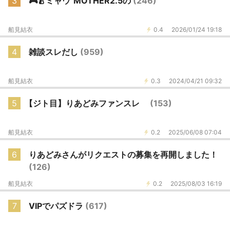
3
🎮🍐ミャウ"MOTHER2.5の
(246)
船見結衣
0.4
2026/01/24 19:18
4
雑談スレだし
(959)
船見結衣
0.3
2024/04/21 09:32
5
【ジト目】りあどみファンスレ
(153)
船見結衣
0.2
2025/06/08 07:04
6
りあどみさんがリクエストの募集を再開しました！
(126)
船見結衣
0.2
2025/08/03 16:19
7
VIPでパズドラ
(617)