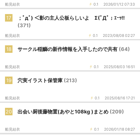
船見結衣
0.1
2026/01/12 07:33
17
；ﾟдﾟ) ＜影の主人公板らしいよ Σ(ﾟДﾟ；ｴｰｯ!!
(371)
船見結衣
0.1
2023/08/08 02:27
18
サークル稲鰤の新作情報を入手したので共有
(64)
船見結衣
0.1
2025/08/03 16:51
19
穴実イラスト保管庫
(213)
船見結衣
0.1
2025/08/16 17:21
20
出会い厨後藤物置(あやと108kg )まとめ
(209)
船見結衣
0.1
2026/01/18 08:27