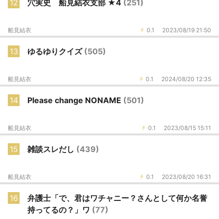
12
穴実史 船見結衣支部 ★4
(251)
船見結衣
0.1
2023/08/19 21:50
13
ゆるゆりクイズ
(505)
船見結衣
0.1
2024/08/20 12:35
14
Please change NONAME
(501)
船見結衣
0.1
2023/08/15 15:11
15
雑談スレだし
(439)
船見結衣
0.1
2023/08/20 16:31
16
弁護士「で、君はワチャニー？さんとして何か名誉
持ってるの？」ワ
(77)