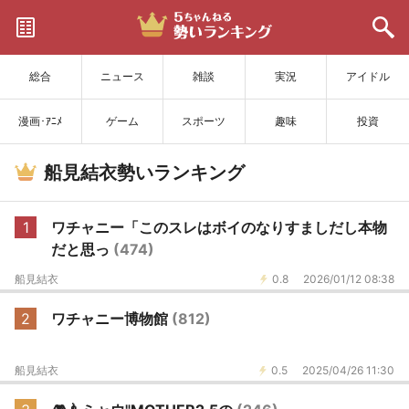
サイトを更新
総合
ニュース
雑談
実況
アイドル
漫画･ｱﾆﾒ
ゲーム
スポーツ
趣味
投資
船見結衣勢いランキング
1
ワチャニー「このスレはボイのなりすましだし本物
だと思っ
(474)
船見結衣
0.8
2026/01/12 08:38
2
ワチャニー博物館
(812)
船見結衣
0.5
2025/04/26 11:30