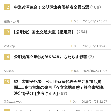
12
中道改革連合！公明党出身候補者全員当選
(106)
創価・公明
0.6
2026/07/17 10:07
13
【公明党】国土交通大臣【指定席】
(254)
鉄道総合
0.6
2026/07/11 05:42
14
公明党連立離脱がAKB48にもたらす影響
(7)
AKB48
0.5
2025/10/23 11:06
15
望月衣塑子記者、公明党斉藤代表会見に参加し質
問……高市首相の発言「存立危機事態」答弁書閣議
決定を受け [少考さん★]
(57)
政治ニュース+
0.4
2026/04/03 22:27