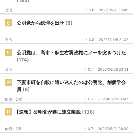
(183)
政治
0.8
2026/05/11 13:45
8
公明党から総理を出せ
(8)
政治
0.8
2026/01/26 21:32
9
公明党は、高市・麻生右翼政権にノーを突きつけた
(174)
政治
0.7
2026/06/08 23:31
10
下妻市町を自殺に追い込んだのは公明党、創価学会
員
(8)
創価・公明
0.7
2026/06/28 14:47
11
【速報】公明党が遂に連立離脱
(136)
創価・公明
0.7
2026/05/01 09:39