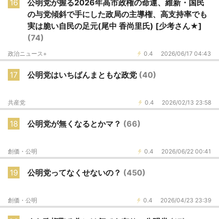
16
公明党が握る2026年高市政権の命運、維新・国民
の与党傾斜で手にした政局の主導権、高支持率でも
実は脆い自民の足元(尾中 香尚里氏) [少考さん★]
(74)
政治ニュース+
0.4
2026/06/17 04:43
17
公明党はいちばんまともな政党
(40)
共産党
0.4
2026/02/13 23:58
18
公明党が無くなるとかマ？
(66)
創価・公明
0.4
2026/06/22 00:41
19
公明党ってなくせないの？
(450)
創価・公明
0.4
2026/04/23 23:39