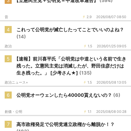
3
【立憲民主党＋公明党＝中道改革連合】
(594)
昔
2.9
2026/08/07 08:50
4
これって公明党が滅亡したってことでいいのよね？
(14)
政治
1.5
2026/01/25 09:05
5
【速報】前川喜平氏「公明党は中道という名前で生き
残った。立憲民主党は消滅したが、野田佳彦だけは
生き残った。」 [少考さん★]
(135)
政治ニュース+
1.5
2026/05/08 13:05
6
公明党オーウェンしたら40000貰えないの？
(6)
創価・公明
1.1
2025/08/08 00:28
7
高市政権発足で公明党連立政権から離脱か！？