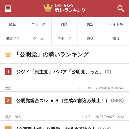
サイトを更新
総合
ニュース
雑談
実況
アイドル
漫画･ｱﾆﾒ
ゲーム
スポーツ
趣味
投資
「公明党」の勢いランキング
1
ジジイ「民主党」ババア「公明党」っと。
(2)
政治
1,309
2026/01/15 08:42
2
公明党総合スレ ★８（生成AI書込み禁止！）
(593)
議員・選挙
4.7
2026/08/07 12:03