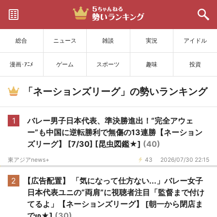
サイトを更新
総合
ニュース
雑談
実況
アイドル
漫画･ｱﾆﾒ
ゲーム
スポーツ
趣味
投資
「ネーションズリーグ」の勢いランキング
1
バレー男子日本代表、準決勝進出！“完全アウェ
ー”も中国に逆転勝利で無傷の13連勝【ネーション
ズリーグ】 [7/30] [昆虫図鑑★]
(40)
東アジアnews+
43
2026/07/30 22:15
2
【広告配置】 「気になって仕方ない...」バレー女子
日本代表ユニの“両肩”に視聴者注目「監督まで付け
てるよ」【ネーションズリーグ】 [朝一から閉店ま
でφ★]
(30)