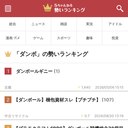
サイトを更新
総合
ニュース
雑談
実況
アイドル
漫画･ｱﾆﾒ
ゲーム
スポーツ
趣味
投資
「ダンボ」の勢いランキング
1
ダンボールギニー
(1)
近畿
1,440
2026/05/06 15:15
2
【ダンボール】梱包資材スレ【プチプチ】
(107)
中古リサイクル
0.7
2024/08/30 13:19