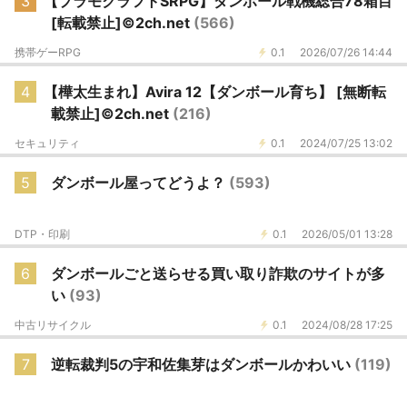
3
【プラモクラフトSRPG】ダンボール戦機総合78箱目
[転載禁止]©2ch.net
(566)
携帯ゲーRPG
0.1
2026/07/26 14:44
4
【樺太生まれ】Avira 12【ダンボール育ち】 [無断転
載禁止]©2ch.net
(216)
セキュリティ
0.1
2024/07/25 13:02
5
ダンボール屋ってどうよ？
(593)
DTP・印刷
0.1
2026/05/01 13:28
6
ダンボールごと送らせる買い取り詐欺のサイトが多
い
(93)
中古リサイクル
0.1
2024/08/28 17:25
7
逆転裁判5の宇和佐集芽はダンボールかわいい
(119)