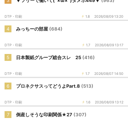
3
▼フリーで働いて(´×ω×`)ダメポ449▼
(963)
DTP・印刷
1.8
2026/08/09 13:20
4
みっちーの部屋
(684)
DTP・印刷
1.7
2026/08/09 13:17
5
日本製紙グループ総合スレ 25
(416)
DTP・印刷
1.7
2026/08/07 14:50
6
プロネクサスってどうよPart.8
(513)
DTP・印刷
1.6
2026/08/09 13:12
7
倒産しそうな印刷関係★27
(307)