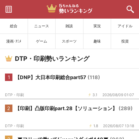
サイトを更新
総合
ニュース
雑談
実況
アイドル
漫画･ｱﾆﾒ
ゲーム
スポーツ
趣味
投資
DTP・印刷勢いランキング
1
【DNP】大日本印刷総合part57
(118)
DTP・印刷
3.1
2026/08/09 01:07
2
【印刷】凸版印刷part.28【ソリューション】
(289)
DTP・印刷
1.8
2026/08/07 13:18