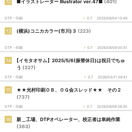
12
■イラストレーター Illustrator ver.47■
(401)
DTP・印刷
0.7
2025/06/04 13:49
13
(横浜)コニカカラー(市川)３
(223)
DTP・印刷
0.7
2026/08/09 00:51
14
【イモタオサム】2025/5/6(振替休日)は祝日でちゅ
う
(327)
DTP・印刷
0.7
2026/03/11 09:41
15
★★光村印刷ＯＢ、ＯＧ会スレッド★★ その２
(737)
DTP・印刷
0.7
2026/08/08 06:20
16
新＿工場、DTPオペレーター、校正者は単純作業
(363)