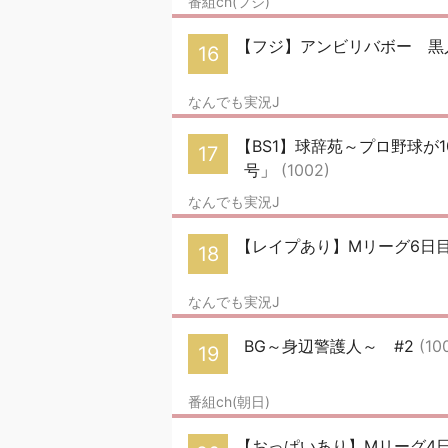
番組ch(フジ)
【フジ】アンビリバボー 黒
16
なんでも実況J
【BS1】球辞苑～プロ野球が
17
号」
(1002)
なんでも実況J
【レイプあり】Mリーグ6日
18
なんでも実況J
BG～身辺警護人～ #2
(10
19
番組ch(朝日)
【おっぱいあり】Mリーグ4