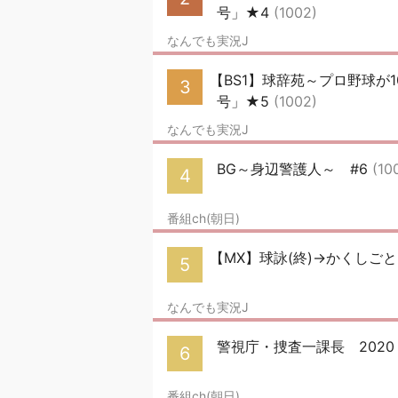
号」★4
(1002)
なんでも実況J
【BS1】球辞苑～プロ野球が
3
号」★5
(1002)
なんでも実況J
BG～身辺警護人～ #6
(10
4
番組ch(朝日)
【MX】球詠(終)→かくしごと
5
なんでも実況J
警視庁・捜査一課長 2020 
6
番組ch(朝日)