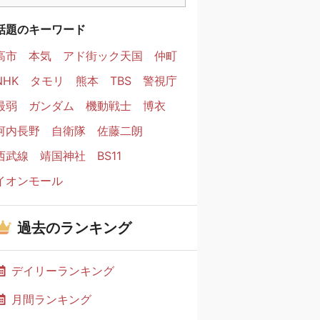
話題のキーワード
高市
本気
アド街ック天国
仲町
NHK
タモリ
熊本
TBS
警視庁
最弱
ガンダム
機動戦士
博衣
河内長野
自衛隊
佐藤二朗
西武線
靖国神社
BS11
イオンモール
過去のランキング
デイリーランキング
月間ランキング