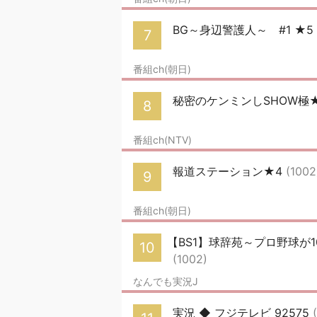
BG～身辺警護人～ #1 ★5
7
番組ch(朝日)
秘密のケンミンしSHOW極
8
番組ch(NTV)
報道ステーション★4
(1002
9
番組ch(朝日)
【BS1】球辞苑～プロ野球が
10
(1002)
なんでも実況J
実況 ◆ フジテレビ 92575