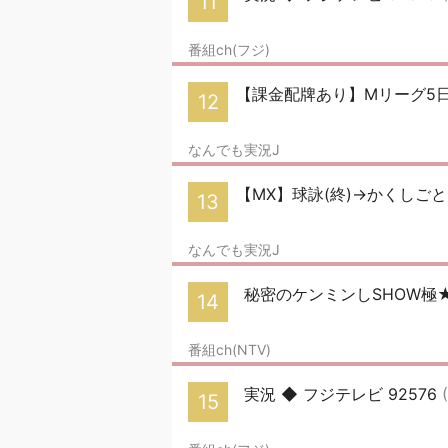
11
番組ch(フジ)
【課金配牌あり】Mリーグ5
12
なんでも実況J
【MX】球詠(終)→かくしごと
13
なんでも実況J
秘密のケンミンしSHOW極
14
番組ch(NTV)
実況 ◆ フジテレビ 92576
15