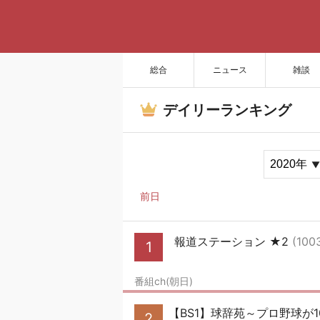
総合
ニュース
雑談
デイリーランキング
前日
報道ステーション ★2
(100
1
番組ch(朝日)
【BS1】球辞苑～プロ野球が
2