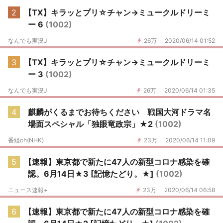
2
【TX】キラッとプリ☆チャン→ミュークルドリーミ
ー 6
(1002)
なんでも実況J
26万
2020/06/14 01:52
3
【TX】キラッとプリ☆チャン→ミュークルドリーミ
ー 3
(1002)
なんでも実況J
26万
2020/06/14 01:35
4
麒麟がくるまでお待ちください 戦国大河ドラマ名
場面スペシャル「独眼竜政宗」★2
(1002)
番組ch(NHK)
23万
2020/06/14 11:09
5
【速報】東京都で新たに47人の新型コロナ感染を確
認。6月14日★3 [記憶たどり。★]
(1002)
ニュース速報+
23万
2020/06/14 06:58
6
【速報】東京都で新たに47人の新型コロナ感染を確