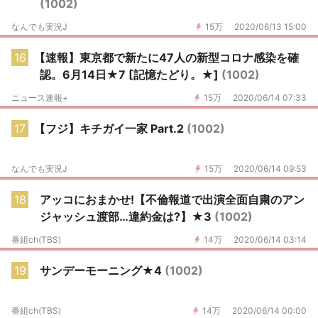
(1002)
なんでも実況J
15万
2020/06/13 15:00
16
【速報】東京都で新たに47人の新型コロナ感染を確
認。6月14日★7 [記憶たどり。★]
(1002)
ニュース速報+
15万
2020/06/14 07:33
17
【フジ】キチガイ一家 Part.2
(1002)
なんでも実況J
15万
2020/06/14 09:53
18
アッコにおまかせ!【不倫報道で出演全面自粛のアン
ジャッシュ渡部…違約金は?】★3
(1002)
番組ch(TBS)
14万
2020/06/14 03:14
19
サンデーモーニング★4
(1002)
番組ch(TBS)
14万
2020/06/14 00:00