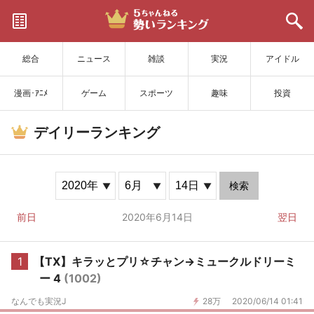
サイトを更新
総合
ニュース
雑談
実況
アイドル
漫画･ｱﾆﾒ
ゲーム
スポーツ
趣味
投資
デイリーランキング
検索
前日
2020年6月14日
翌日
1
【TX】キラッとプリ☆チャン→ミュークルドリーミ
ー 4
(1002)
なんでも実況J
28万
2020/06/14 01:41