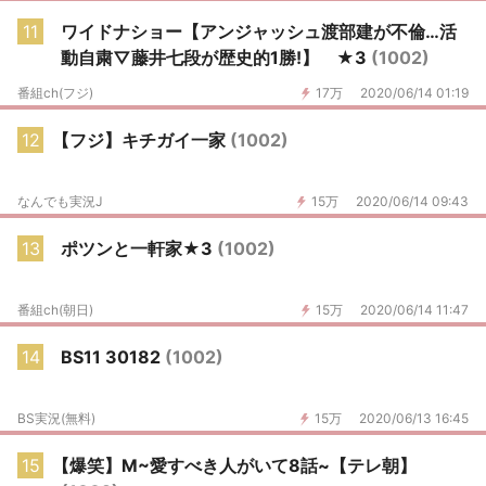
11
ワイドナショー【アンジャッシュ渡部建が不倫…活
動自粛▽藤井七段が歴史的1勝!】 ★3
(1002)
番組ch(フジ)
17万
2020/06/14 01:19
12
【フジ】キチガイ一家
(1002)
なんでも実況J
15万
2020/06/14 09:43
13
ポツンと一軒家★3
(1002)
番組ch(朝日)
15万
2020/06/14 11:47
14
BS11 30182
(1002)
BS実況(無料)
15万
2020/06/13 16:45
15
【爆笑】M~愛すべき人がいて8話~【テレ朝】