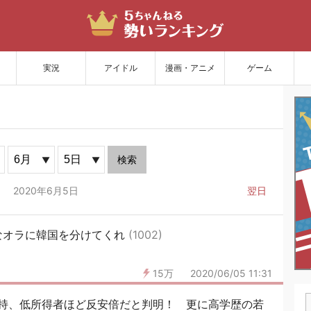
サイトを更新
実況
アイドル
漫画・アニメ
ゲーム
検索
2020年6月5日
翌日
なオラに韓国を分けてくれ
(1002)
15万
2020/06/05 11:31
持、低所得者ほど反安倍だと判明！ 更に高学歴の若