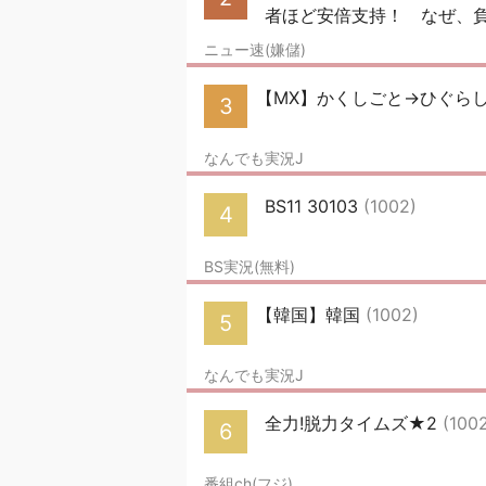
者ほど安倍支持！ なぜ、負け
ニュー速(嫌儲)
【MX】かくしごと→ひぐらし
3
なんでも実況J
BS11 30103
(1002)
4
BS実況(無料)
【韓国】韓国
(1002)
5
なんでも実況J
全力!脱力タイムズ★2
(100
6
番組ch(フジ)