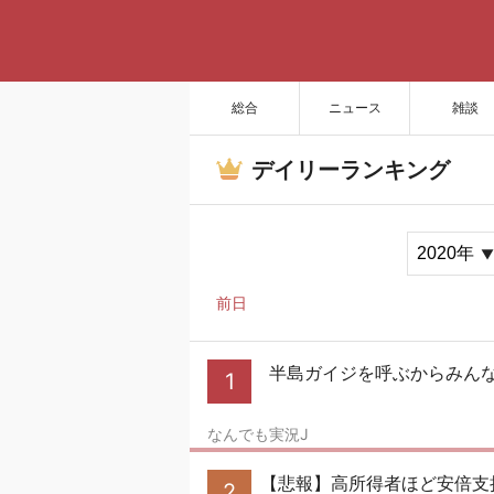
総合
ニュース
雑談
デイリーランキング
前日
半島ガイジを呼ぶからみん
1
なんでも実況J
【悲報】高所得者ほど安倍支
2