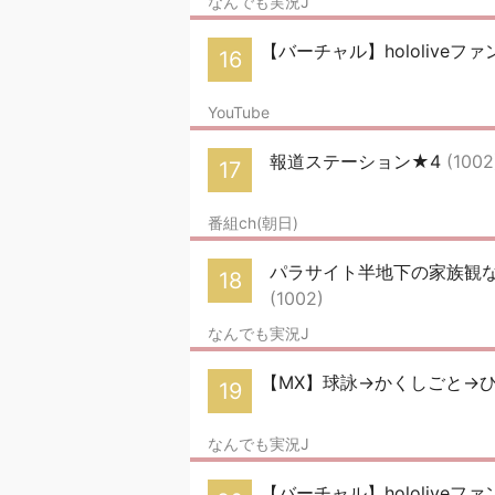
なんでも実況J
【バーチャル】hololiveファン
16
YouTube
報道ステーション★4
(1002
17
番組ch(朝日)
パラサイト半地下の家族観
18
(1002)
なんでも実況J
【MX】球詠→かくしごと→ひ
19
なんでも実況J
【バーチャル】hololiveファン