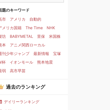
話題のキーワード
高市
アメリカ
自動的
アメリカ国籍
The Time
NHK
寝坊
BABYMETAL
里保
米国株
熊本
アニメ関西ローカル
週刊少年ジャンプ
最新情報
宝塚
W杯
イオンモール
熊本地震
最弱
高市早苗
過去のランキング
デイリーランキング