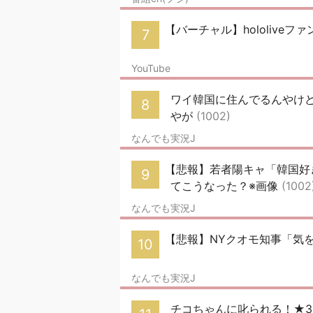
【バーチャル】hololiveファン
7
YouTube
ワイ韓国に住んでるんやけ
8
やが
(1002)
なんでも実況J
【悲報】若者陽キャ「韓国好き！
9
てこうなった？※画像
(1002
なんでも実況J
【悲報】NYクオモ知事「気
10
なんでも実況J
チコちゃんに叱られる！★