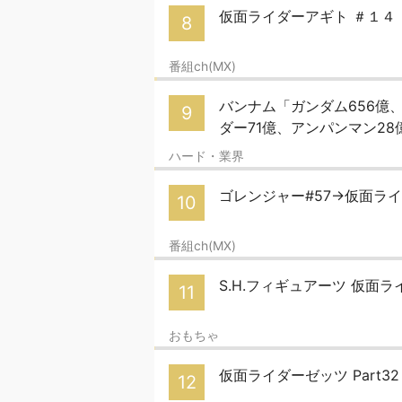
仮面ライダーアギト ＃１４
8
番組ch(MX)
バンナム「ガンダム656億、ワ
9
ダー71億、アンパンマン28
ハード・業界
ゴレンジャー#57→仮面ライ
10
番組ch(MX)
S.H.フィギュアーツ 仮面ライ
11
おもちゃ
仮面ライダーゼッツ Part3
12