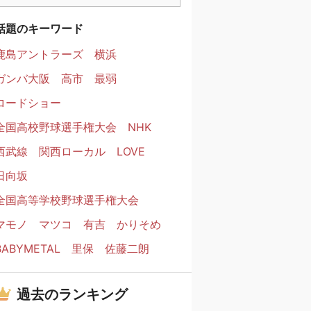
話題のキーワード
鹿島アントラーズ
横浜
ガンバ大阪
高市
最弱
ロードショー
全国高校野球選手権大会
NHK
西武線
関西ローカル
LOVE
日向坂
全国高等学校野球選手権大会
マモノ
マツコ
有吉
かりそめ
BABYMETAL
里保
佐藤二朗
過去のランキング