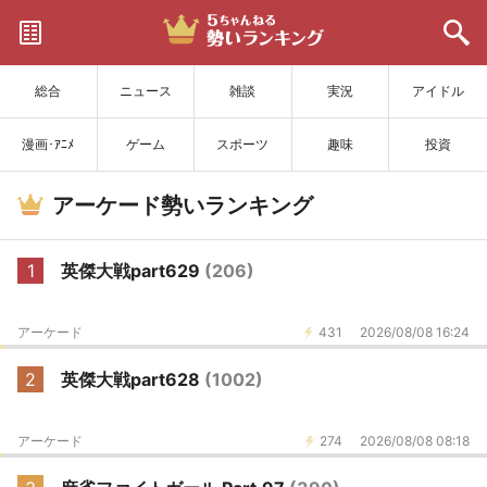
サイトを更新
総合
ニュース
雑談
実況
アイドル
漫画･ｱﾆﾒ
ゲーム
スポーツ
趣味
投資
アーケード勢いランキング
1
英傑大戦part629
(206)
アーケード
431
2026/08/08 16:24
2
英傑大戦part628
(1002)
アーケード
274
2026/08/08 08:18