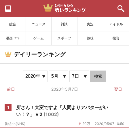
サイトを更新
総合
ニュース
雑談
実況
アイドル
漫画･ｱﾆﾒ
ゲーム
スポーツ
趣味
投資
デイリーランキング
検索
前日
2020年5月7日
翌日
1
所さん！大変ですよ「人間よりアバターがい
い！？」★2
(1002)
番組ch(NHK)
20万
2020/05/07 10:50