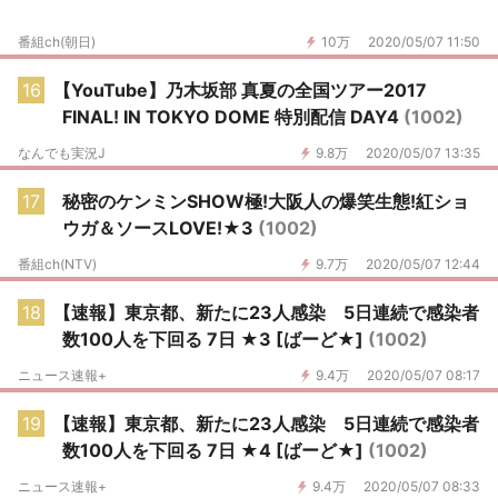
番組ch(朝日)
10万
2020/05/07 11:50
16
【YouTube】乃木坂部 真夏の全国ツアー2017
FINAL! IN TOKYO DOME 特別配信 DAY4
(1002)
なんでも実況J
9.8万
2020/05/07 13:35
17
秘密のケンミンSHOW極!大阪人の爆笑生態!紅ショ
ウガ＆ソースLOVE!★3
(1002)
番組ch(NTV)
9.7万
2020/05/07 12:44
18
【速報】東京都、新たに23人感染 5日連続で感染者
数100人を下回る 7日 ★3 [ばーど★]
(1002)
ニュース速報+
9.4万
2020/05/07 08:17
19
【速報】東京都、新たに23人感染 5日連続で感染者
数100人を下回る 7日 ★4 [ばーど★]
(1002)
ニュース速報+
9.4万
2020/05/07 08:33