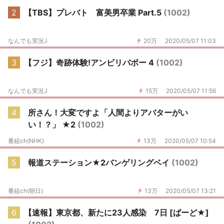
2
【TBS】プレバト 富美男卒業 Part.5
(1002)
なんでも実況J
20万
2020/05/07 11:03
3
【フジ】奇跡体験!アンビリバボー 4
(1002)
なんでも実況J
15万
2020/05/07 11:56
4
所さん！大変ですよ「人間よりアバターがい
い！？」 ★2
(1002)
番組ch(NHK)
13万
2020/05/07 10:54
5
報道ステーション★2バンゲリングベイ
(1002)
番組ch(朝日)
13万
2020/05/07 13:21
6
【速報】東京都、新たに23人感染 7日 [ばーど★]