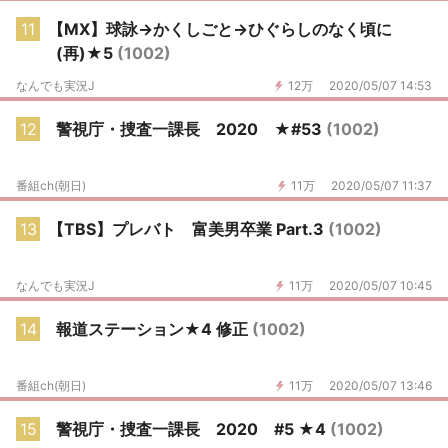
11
【MX】球詠→かくしごと→ひぐらしのなく頃に
(再)★5
(1002)
なんでも実況J
12万
2020/05/07 14:53
12
警視庁・捜査一課長 2020 ★#53
(1002)
番組ch(朝日)
11万
2020/05/07 11:37
13
【TBS】プレバト 富美男卒業 Part.3
(1002)
なんでも実況J
11万
2020/05/07 10:45
14
報道ステーション★4 修正
(1002)
番組ch(朝日)
11万
2020/05/07 13:46
15
警視庁・捜査一課長 2020 #5 ★4
(1002)