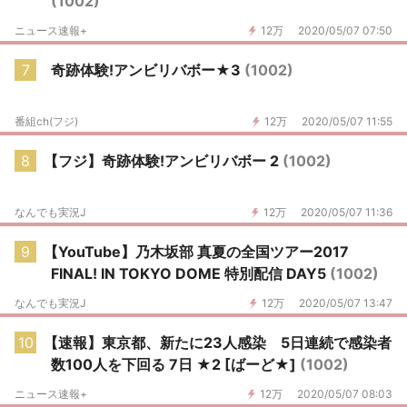
(1002)
ニュース速報+
12万
2020/05/07 07:50
7
奇跡体験!アンビリバボー★3
(1002)
番組ch(フジ)
12万
2020/05/07 11:55
8
【フジ】奇跡体験!アンビリバボー 2
(1002)
なんでも実況J
12万
2020/05/07 11:36
9
【YouTube】乃木坂部 真夏の全国ツアー2017
FINAL! IN TOKYO DOME 特別配信 DAY5
(1002)
なんでも実況J
12万
2020/05/07 13:47
10
【速報】東京都、新たに23人感染 5日連続で感染者
数100人を下回る 7日 ★2 [ばーど★]
(1002)
ニュース速報+
12万
2020/05/07 08:03