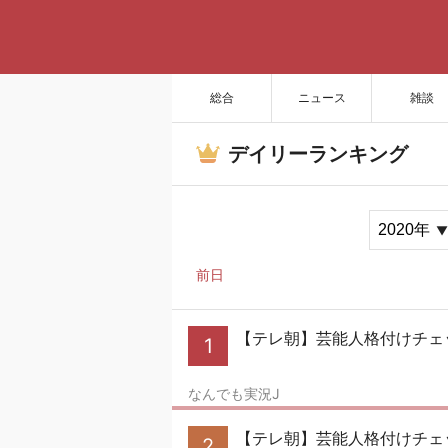
総合
ニュース
雑談
デイリーランキング
前日
【テレ朝】芸能人格付けチェッ
1
なんでも実況J
【テレ朝】芸能人格付けチェッ
2