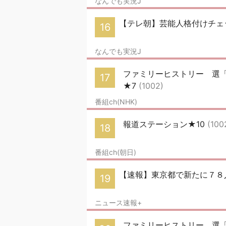
なんでも実況J
【テレ朝】芸能人格付けチェッ
16
なんでも実況J
ファミリーヒストリー 選
17
★7
(1002)
番組ch(NHK)
報道ステーション★10
(100
18
番組ch(朝日)
【速報】東京都で新たに７８
19
ニュース速報+
ファミリーヒストリー 選