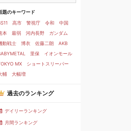
話題のキーワード
BS11
高市
警視庁
令和
中国
熊本
最弱
河内長野
ガンダム
機動戦士
博衣
佐藤二朗
AKB
BABYMETAL
里保
イオンモール
TOKYO MX
ショートスリーパー
大輔
大幅増
過去のランキング
デイリーランキング
月間ランキング