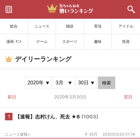
サイトを更新
総合
ニュース
雑談
実況
アイドル
漫画･ｱﾆﾒ
ゲーム
スポーツ
趣味
投資
デイリーランキング
検索
前日
2020年3月30日
翌日
1
【速報】志村けん、死去 ★6
(1003)
ニュース速報+
35万
2020/03/30 01:14