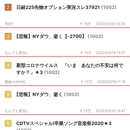
2
日経225先物オプション実況スレ37921
(1002)
市況1
15万
2020/03/16 13:35
3
【悲報】NYダウ、逝く【-2700】
(1002)
なんでも実況J
15万
2020/03/16 13:57
4
新型コロナウイルス 「いま あなたの不安は何で
すか？」★3
(1002)
番組ch(NHK)
13万
2020/03/16 11:16
5
【悲報】NYダウ、逝く
(1002)
なんでも実況J
12万
2020/03/16 13:47
6
CDTVスペシャル!卒業ソング音楽祭2020★3