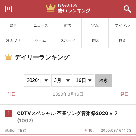
サイトを更新
総合
ニュース
雑談
実況
アイドル
漫画･ｱﾆﾒ
ゲーム
スポーツ
趣味
投資
デイリーランキング
検索
前日
2020年3月16日
翌日
1
CDTVスペシャル!卒業ソング音楽祭2020★ 7
(1002)
番組ch(TBS)
19万
2020/03/16 11:38