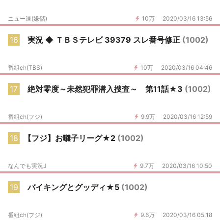
ニュー速(嫌儲)
10万
2020/03/16 13:56
16
実況 ◆ ＴＢＳテレビ 39379 スレ番号修正
(1002)
番組ch(TBS)
10万
2020/03/16 04:46
17
絶対零度～未然犯罪潜入捜査～ 第11話★3
(1002)
番組ch(フジ)
9.9万
2020/03/16 12:59
18
【フジ】お囃子リーグ★2
(1002)
なんでも実況J
9.7万
2020/03/16 10:50
19
バイキングとグッディ★5
(1002)
番組ch(フジ)
9.6万
2020/03/16 05:18