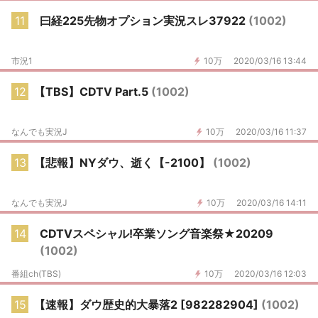
11
曰経225先物オプション実況スレ37922
(1002)
市況1
10万
2020/03/16 13:44
12
【TBS】CDTV Part.5
(1002)
なんでも実況J
10万
2020/03/16 11:37
13
【悲報】NYダウ、逝く【-2100】
(1002)
なんでも実況J
10万
2020/03/16 14:11
14
CDTVスペシャル!卒業ソング音楽祭★20209
(1002)
番組ch(TBS)
10万
2020/03/16 12:03
15
【速報】ダウ歴史的大暴落2 [982282904]
(1002)