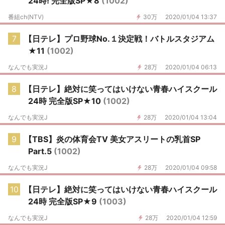
24時! 完全版SP★8
(1002)
番組ch(NTV)
30万
2020/01/04 13:37
7
【日テレ】プロ野球No.１決定戦！バトルスタジアム
★11
(1002)
なんでも実況J
28万
2020/01/04 06:13
8
【日テレ】絶対に笑ってはいけない青春ハイスクール
24時 完全版SP★10
(1002)
なんでも実況J
28万
2020/01/04 13:04
9
【TBS】炎の体育会TV 美女アスリートの乳首SP
Part.5
(1002)
なんでも実況J
28万
2020/01/04 09:58
10
【日テレ】絶対に笑ってはいけない青春ハイスクール
24時 完全版SP★9
(1003)
なんでも実況J
28万
2020/01/04 12:59