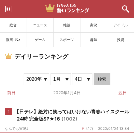
サイトを更新
総合
ニュース
雑談
実況
アイドル
漫画･ｱﾆﾒ
ゲーム
スポーツ
趣味
投資
デイリーランキング
検索
前日
2020年1月4日
翌日
1
【日テレ】絶対に笑ってはいけない青春ハイスクール
24時 完全版SP★16
(1002)
なんでも実況J
41万
2020/01/04 13:34