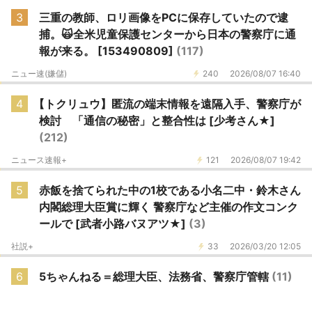
3
三重の教師、ロリ画像をPCに保存していたので逮
捕。🙀全米児童保護センターから日本の警察庁に通
報が来る。 [153490809]
(117)
ニュー速(嫌儲)
240
2026/08/07 16:40
4
【トクリュウ】匿流の端末情報を遠隔入手、警察庁が
検討 「通信の秘密」と整合性は [少考さん★]
(212)
ニュース速報+
121
2026/08/07 19:42
5
赤飯を捨てられた中の1校である小名二中・鈴木さん
内閣総理大臣賞に輝く 警察庁など主催の作文コンク
ールで [武者小路バヌアツ★]
(3)
社説+
33
2026/03/20 12:05
6
5ちゃんねる＝総理大臣、法務省、警察庁管轄
(11)