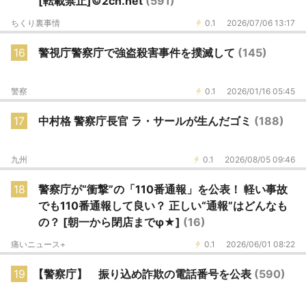
[転載禁止]©2ch.net
(591)
ちくり裏事情
0.1
2026/07/06 13:17
16
警視庁警察庁で強盗殺害事件を撲滅して
(145)
警察
0.1
2026/01/16 05:45
17
中村格 警察庁長官 ラ・サールが生んだゴミ
(188)
九州
0.1
2026/08/05 09:46
18
警察庁が“衝撃”の「110番通報」を公表！ 軽い事故
でも110番通報して良い？ 正しい“通報”はどんなも
の？ [朝一から閉店までφ★]
(16)
痛いニュース+
0.1
2026/06/01 08:22
19
【警察庁】 振り込め詐欺の電話番号を公表
(590)