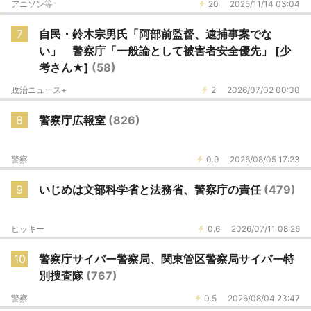
アニソン等
20
2025/11/14 03:04
7
自民・鈴木宗男氏「阿部前監督、逮捕事案でな
い」 警察庁「一般論として被害者安全優先」 [少
考さん★]
(58)
政治ニュース+
2
2026/07/02 00:30
8
警察庁広報室
(826)
警察
0.9
2026/08/05 17:23
9
いじめは文部科学省と法務省、警察庁の責任
(479)
ヒッキー
0.6
2026/07/11 08:26
10
警察庁サイバー警察局、関東管区警察局サイバー特
別捜査隊
(767)
警察
0.5
2026/08/04 23:47