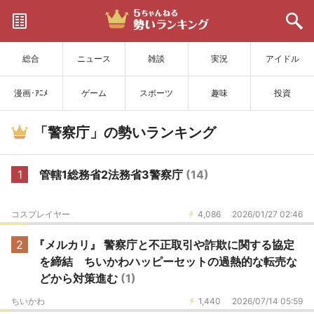
サイトを更新
総合
ニュース
雑談
実況
アイドル
漫画･ｱﾆﾒ
ゲーム
スポーツ
趣味
投資
「警察庁」の勢いランキング
1
管轄1総務省2法務省3警察庁
(14)
コスプレイヤー
4,086
2026/01/27 02:46
2
『メルカリ』 警察庁と不正取引や詐欺に関する協定
を締結 ちいかわハッピーセットの過熱的な転売な
どから対策進む
(1)
ちいかわ
1,440
2026/07/14 05:59