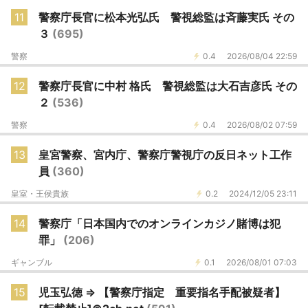
11
警察庁長官に松本光弘氏 警視総監は斉藤実氏 その
３
(695)
警察
0.4
2026/08/04 22:59
12
警察庁長官に中村 格氏 警視総監は大石吉彦氏 その
２
(536)
警察
0.4
2026/08/02 07:59
13
皇宮警察、宮内庁、警察庁警視庁の反日ネット工作
員
(360)
皇室・王侯貴族
0.2
2024/12/05 23:11
14
警察庁「日本国内でのオンラインカジノ賭博は犯
罪」
(206)
ギャンブル
0.1
2026/08/01 07:03
15
児玉弘徳 ⇒ 【警察庁指定 重要指名手配被疑者】