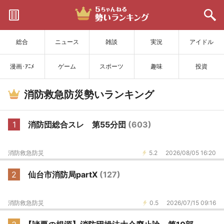
サイトを更新
総合
ニュース
雑談
実況
アイドル
漫画･ｱﾆﾒ
ゲーム
スポーツ
趣味
投資
消防救急防災勢いランキング
1
消防団総合スレ 第55分団
(603)
消防救急防災
5.2
2026/08/05 16:20
2
仙台市消防局partX
(127)
消防救急防災
0.5
2026/07/15 09:16