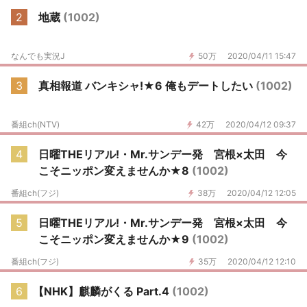
2
地蔵
(1002)
なんでも実況J
50万
2020/04/11 15:47
3
真相報道 バンキシャ!★6 俺もデートしたい
(1002)
番組ch(NTV)
42万
2020/04/12 09:37
4
日曜THEリアル!・Mr.サンデー発 宮根×太田 今
こそニッポン変えませんか★8
(1002)
番組ch(フジ)
38万
2020/04/12 12:05
5
日曜THEリアル!・Mr.サンデー発 宮根×太田 今
こそニッポン変えませんか★9
(1002)
番組ch(フジ)
35万
2020/04/12 12:10
6
【NHK】麒麟がくる Part.4
(1002)