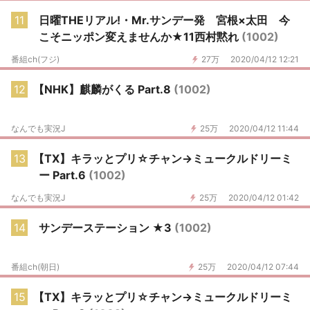
11
日曜THEリアル!・Mr.サンデー発 宮根×太田 今
こそニッポン変えませんか★11西村黙れ
(1002)
番組ch(フジ)
27万
2020/04/12 12:21
12
【NHK】麒麟がくる Part.8
(1002)
なんでも実況J
25万
2020/04/12 11:44
13
【TX】キラッとプリ☆チャン→ミュークルドリーミ
ー Part.6
(1002)
なんでも実況J
25万
2020/04/12 01:42
14
サンデーステーション ★3
(1002)
番組ch(朝日)
25万
2020/04/12 07:44
15
【TX】キラッとプリ☆チャン→ミュークルドリーミ