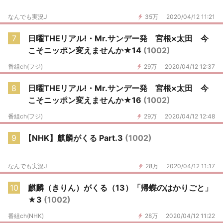
なんでも実況J
35万
2020/04/12 11:21
7
日曜THEリアル!・Mr.サンデー発 宮根×太田 今
こそニッポン変えませんか★14
(1002)
番組ch(フジ)
29万
2020/04/12 12:37
8
日曜THEリアル!・Mr.サンデー発 宮根×太田 今
こそニッポン変えませんか★16
(1002)
番組ch(フジ)
29万
2020/04/12 12:48
9
【NHK】麒麟がくる Part.3
(1002)
なんでも実況J
28万
2020/04/12 11:17
10
麒麟（きりん）がくる（13）「帰蝶のはかりごと」
★3
(1002)
番組ch(NHK)
28万
2020/04/12 11:22