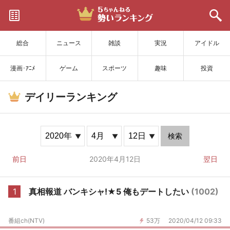
サイトを更新
総合
ニュース
雑談
実況
アイドル
漫画･ｱﾆﾒ
ゲーム
スポーツ
趣味
投資
デイリーランキング
検索
前日
2020年4月12日
翌日
1
真相報道 バンキシャ!★5 俺もデートしたい
(1002)
番組ch(NTV)
53万
2020/04/12 09:33