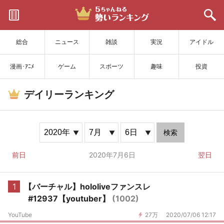
サイトを更新
総合
ニュース
雑談
実況
アイドル
漫画･ｱﾆﾒ
ゲーム
スポーツ
趣味
投資
デイリーランキング
検索
前日
2020年7月6日
翌日
1
【バーチャル】hololiveファンスレ
#12937【youtuber】
(1002)
YouTube
27万
2020/07/06 12:17