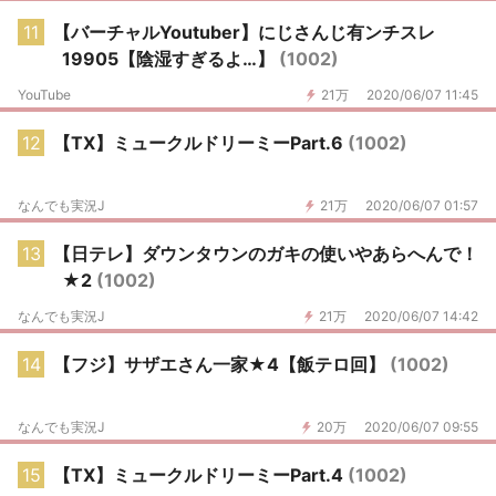
11
【バーチャルYoutuber】にじさんじ有ンチスレ
19905【陰湿すぎるよ…】
(1002)
YouTube
21万
2020/06/07 11:45
12
【TX】ミュークルドリーミーPart.6
(1002)
なんでも実況J
21万
2020/06/07 01:57
13
【日テレ】ダウンタウンのガキの使いやあらへんで！
★2
(1002)
なんでも実況J
21万
2020/06/07 14:42
14
【フジ】サザエさん一家★4【飯テロ回】
(1002)
なんでも実況J
20万
2020/06/07 09:55
15
【TX】ミュークルドリーミーPart.4
(1002)