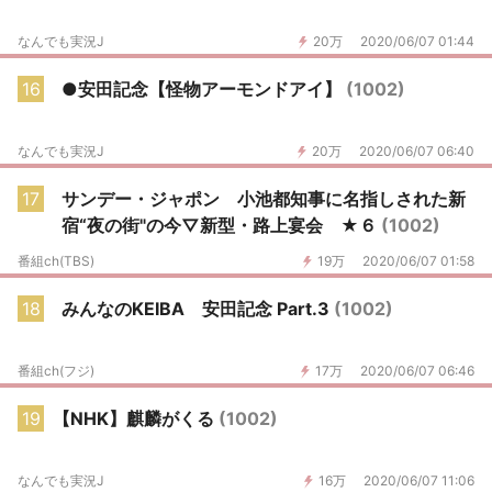
なんでも実況J
20万
2020/06/07 01:44
16
●安田記念【怪物アーモンドアイ】
(1002)
なんでも実況J
20万
2020/06/07 06:40
17
サンデー・ジャポン 小池都知事に名指しされた新
宿“夜の街"の今▽新型・路上宴会 ★６
(1002)
番組ch(TBS)
19万
2020/06/07 01:58
18
みんなのKEIBA 安田記念 Part.3
(1002)
番組ch(フジ)
17万
2020/06/07 06:46
19
【NHK】麒麟がくる
(1002)
なんでも実況J
16万
2020/06/07 11:06