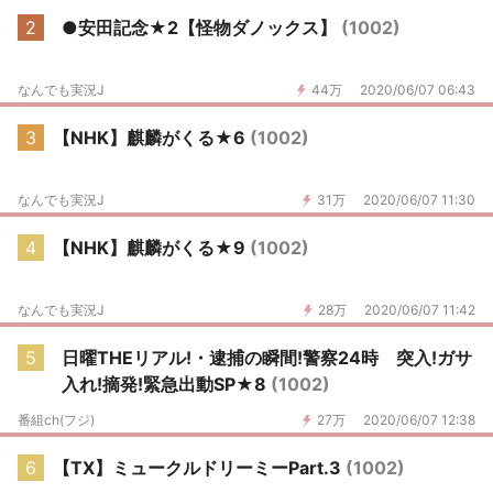
2
●安田記念★2【怪物ダノックス】
(1002)
なんでも実況J
44万
2020/06/07 06:43
3
【NHK】麒麟がくる★6
(1002)
なんでも実況J
31万
2020/06/07 11:30
4
【NHK】麒麟がくる★9
(1002)
なんでも実況J
28万
2020/06/07 11:42
5
日曜THEリアル!・逮捕の瞬間!警察24時 突入!ガサ
入れ!摘発!緊急出動SP★8
(1002)
番組ch(フジ)
27万
2020/06/07 12:38
6
【TX】ミュークルドリーミーPart.3
(1002)