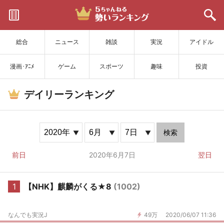
サイトを更新
総合
ニュース
雑談
実況
アイドル
漫画･ｱﾆﾒ
ゲーム
スポーツ
趣味
投資
デイリーランキング
検索
前日
2020年6月7日
翌日
1
【NHK】麒麟がくる★8
(1002)
なんでも実況J
49万
2020/06/07 11:36