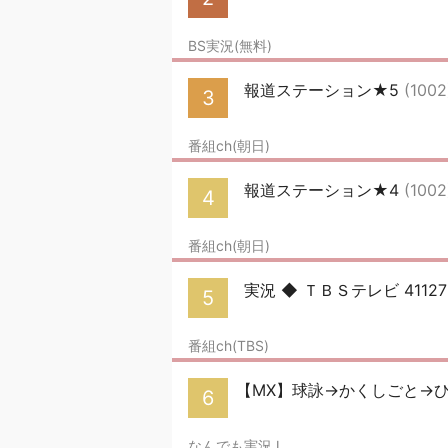
BS実況(無料)
報道ステーション★5
(1002
3
番組ch(朝日)
報道ステーション★4
(1002
4
番組ch(朝日)
実況 ◆ ＴＢＳテレビ 41
5
番組ch(TBS)
【MX】球詠→かくしごと→ひ
6
なんでも実況J