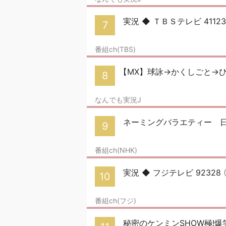
実況 ◆ ＴＢＳテレビ 4112
7
番組ch(TBS)
【MX】球詠→かくしごと→ひ
8
なんでも実況J
ネーミングバラエティー 
9
番組ch(NHK)
実況 ◆ フジテレビ 92328
10
番組ch(フジ)
秘密のケンミンSHOW極!爆