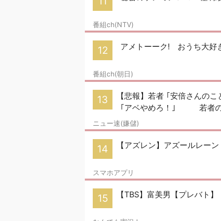
11
番組ch(NTV)
アメトーーク! おうち大好
12
番組ch(朝日)
【悲報】若者 ｢安倍さんのこ
13
｢アベやめろ！｣ 若者の73%
ニュー速(嫌儲)
【アズレン】アズールレーン Pa
14
スマホアプリ
【TBS】富美男【プレバト】 p
15