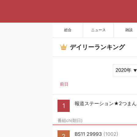
総合
ニュース
雑談
デイリーランキング
前日
報道ステーション★2つま
1
番組ch(朝日)
BS11 29993
(1002)
2