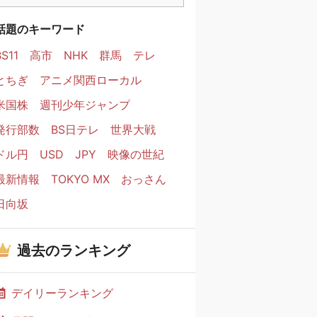
話題のキーワード
BS11
高市
NHK
群馬
テレ
とちぎ
アニメ関西ローカル
米国株
週刊少年ジャンプ
発行部数
BS日テレ
世界大戦
ドル円
USD
JPY
映像の世紀
最新情報
TOKYO MX
おっさん
日向坂
過去のランキング
デイリーランキング