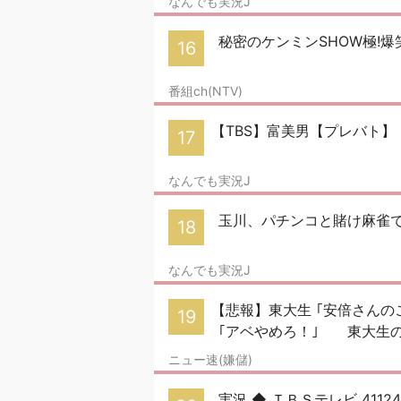
なんでも実況J
秘密のケンミンSHOW極!爆
16
番組ch(NTV)
【TBS】富美男【プレバト】 P
17
なんでも実況J
玉川、パチンコと賭け麻雀
18
なんでも実況J
【悲報】東大生 ｢安倍さん
19
｢アベやめろ！｣ 東大生の81
ニュー速(嫌儲)
実況 ◆ ＴＢＳテレビ 4112