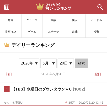
サイトを更新
総合
ニュース
雑談
実況
アイドル
漫画･ｱﾆﾒ
ゲーム
スポーツ
趣味
投資
デイリーランキング
検索
前日
2020年5月20日
翌日
1
【TBS】水曜日のダウンタウン★6
(1002)
なんでも実況J
35万
2020/05/20 13:46