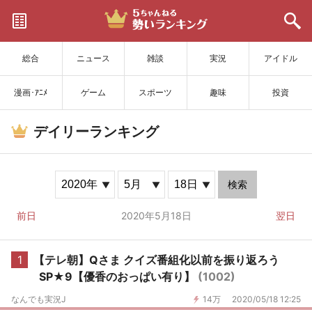
サイトを更新
総合
ニュース
雑談
実況
アイドル
漫画･ｱﾆﾒ
ゲーム
スポーツ
趣味
投資
デイリーランキング
検索
前日
2020年5月18日
翌日
1
【テレ朝】Qさま クイズ番組化以前を振り返ろう
SP★9【優香のおっぱい有り】
(1002)
なんでも実況J
14万
2020/05/18 12:25