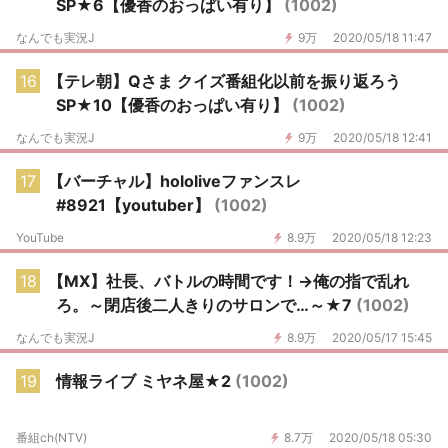
SP★6【優香のおっぱい有り】
(1002)
なんでも実況J
9万
2020/05/18 11:47
16
【テレ朝】Qさま クイズ番組化以前を振り返ろう
SP★10【優香のおっぱい有り】
(1002)
なんでも実況J
9万
2020/05/18 12:41
17
【バーチャル】hololiveファンスレ
#8921【youtuber】
(1002)
YouTube
8.9万
2020/05/18 12:23
18
【MX】社長、バトルの時間です！→俺の指で乱れ
ろ。～閉店後二人きりのサロンで…～★7
(1002)
なんでも実況J
8.9万
2020/05/17 15:45
19
情報ライブ ミヤネ屋★2
(1002)
番組ch(NTV)
8.7万
2020/05/18 05:30