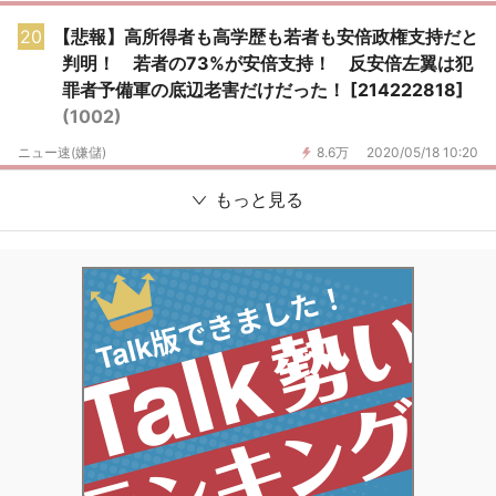
20
【悲報】高所得者も高学歴も若者も安倍政権支持だと
判明！ 若者の73%が安倍支持！ 反安倍左翼は犯
罪者予備軍の底辺老害だけだった！ [214222818]
(1002)
ニュー速(嫌儲)
8.6万
2020/05/18 10:20
もっと見る