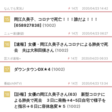
なんでも実況J
14万
2020/04/23 14:42
15
岡江久美子、コロナで死亡！！！誰だよ！！！
[658927838]
(1002)
ニュー速(嫌儲)
14万
2020/04/23 06:27
16
【速報】女優・岡江久美子さんコロナによる肺炎で死
去 夫は大和田獏さん
(1002)
芸スポ速報+
14万
2020/04/23 06:33
17
ダウンタウンDX★4
(1002)
番組ch(NTV)
14万
2020/04/23 13:34
18
【訃報】女優の岡江久美子さん(63) 新型コロナに
よる肺炎で死去 ３日に発熱→4~5日自宅で様子を
と指示→６日に容体急変★５
(1002)