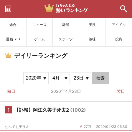
サイトを更新
総合
ニュース
雑談
実況
アイドル
漫画･ｱﾆﾒ
ゲーム
スポーツ
趣味
投資
デイリーランキング
検索
前日
2020年4月23日
翌日
1
【訃報】岡江久美子死去2
(1002)
なんでも実況J
27万
2020/04/23 06:30