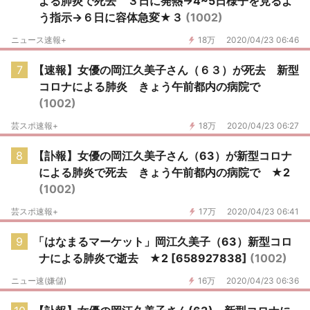
よる肺炎で死去 ３日に発熱→4~5日様子を見るよ
う指示→６日に容体急変★３
(1002)
ニュース速報+
18万
2020/04/23 06:46
7
【速報】女優の岡江久美子さん（６３）が死去 新型
コロナによる肺炎 きょう午前都内の病院で
(1002)
芸スポ速報+
18万
2020/04/23 06:27
8
【訃報】女優の岡江久美子さん（63）が新型コロナ
による肺炎で死去 きょう午前都内の病院で ★2
(1002)
芸スポ速報+
17万
2020/04/23 06:41
9
「はなまるマーケット」岡江久美子（63）新型コロ
ナによる肺炎で逝去 ★2 [658927838]
(1002)
ニュー速(嫌儲)
16万
2020/04/23 06:36