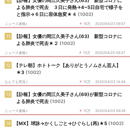
10
【訃報】女優の岡江久美子さん(63) 新型コロナに
よる肺炎で死去 ３日に発熱→4~5日自宅で様子を
と指示→６日に容体急変★４
(1002)
ニュース速報+
16万
2020/04/23 06:57
11
【訃報】女優の岡江久美子さん(63) 新型コロナに
よる肺炎で死去★２
(1002)
ニュース速報+
15万
2020/04/23 06:37
12
【テレ朝】ホトトーク【ありがとうノムさん芸人】
★3
(1002)
なんでも実況J
15万
2020/04/23 14:49
13
【訃報】女優の岡江久美子さん(69)が新型コロナに
よる肺炎で死去
(1002)
ニュース速報+
15万
2020/04/23 06:28
14
【MX】球詠→かくしごと→ひぐらし(再)★5
(1002)