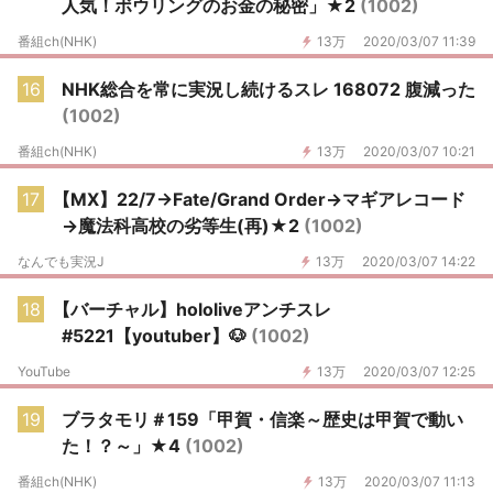
人気！ボウリングのお金の秘密」★2
(1002)
番組ch(NHK)
13万
2020/03/07 11:39
16
NHK総合を常に実況し続けるスレ 168072 腹減った
(1002)
番組ch(NHK)
13万
2020/03/07 10:21
17
【MX】22/7→Fate/Grand Order→マギアレコード
→魔法科高校の劣等生(再)★2
(1002)
なんでも実況J
13万
2020/03/07 14:22
18
【バーチャル】hololiveアンチスレ
#5221【youtuber】🐶
(1002)
YouTube
13万
2020/03/07 12:25
19
ブラタモリ＃159「甲賀・信楽～歴史は甲賀で動い
た！？～」★4
(1002)
番組ch(NHK)
13万
2020/03/07 11:13