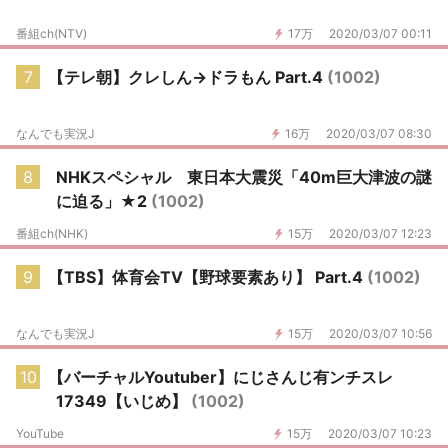
番組ch(NTV)
17万
2020/03/07 00:11
7
【テレ朝】クレしん→ドラもん Part.4
(1002)
なんでも実況J
16万
2020/03/07 08:30
8
NHKスペシャル 東日本大震災「40m巨大津波の謎
に迫る」★2
(1002)
番組ch(NHK)
15万
2020/03/07 12:23
9
【TBS】体育会TV【野球要素あり】 Part.4
(1002)
なんでも実況J
15万
2020/03/07 10:56
10
【バーチャルYoutuber】にじさんじ有ンチスレ
17349【いじめ】
(1002)
YouTube
15万
2020/03/07 10:23