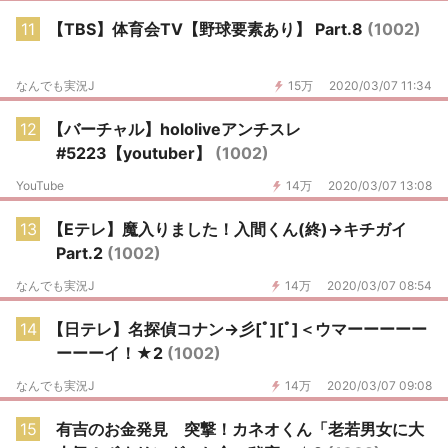
11
【TBS】体育会TV【野球要素あり】 Part.8
(1002)
なんでも実況J
15万
2020/03/07 11:34
12
【バーチャル】hololiveアンチスレ
#5223【youtuber】
(1002)
YouTube
14万
2020/03/07 13:08
13
【Eテレ】魔入りました！入間くん(終)→キチガイ
Part.2
(1002)
なんでも実況J
14万
2020/03/07 08:54
14
【日テレ】名探偵コナン→彡[ﾟ][ﾟ]＜ウマーーーーー
ーーーイ！★2
(1002)
なんでも実況J
14万
2020/03/07 09:08
15
有吉のお金発見 突撃！カネオくん「老若男女に大