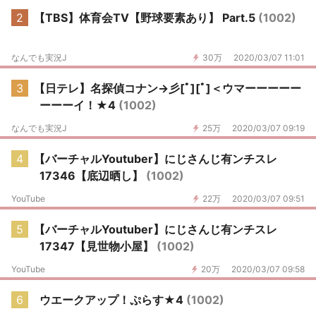
2
【TBS】体育会TV【野球要素あり】 Part.5
(1002)
なんでも実況J
30万
2020/03/07 11:01
3
【日テレ】名探偵コナン→彡[ﾟ][ﾟ]＜ウマーーーーー
ーーーイ！★4
(1002)
なんでも実況J
25万
2020/03/07 09:19
4
【バーチャルYoutuber】にじさんじ有ンチスレ
17346【底辺晒し】
(1002)
YouTube
22万
2020/03/07 09:51
5
【バーチャルYoutuber】にじさんじ有ンチスレ
17347【見世物小屋】
(1002)
YouTube
20万
2020/03/07 09:58
6
ウエークアップ！ぷらす★4
(1002)