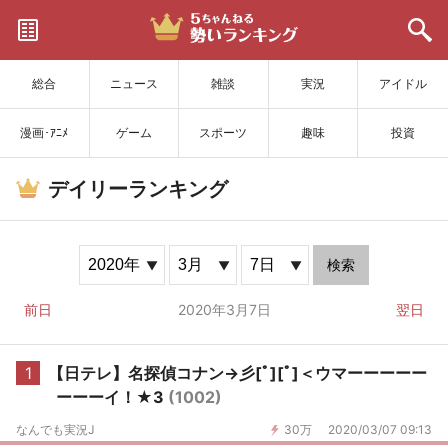
サイトを更新
総合
ニュース
雑談
実況
アイドル
漫画･ｱﾆﾒ
ゲーム
スポーツ
趣味
投資
デイリーランキング
検索
前日
2020年3月7日
翌日
1
【日テレ】名探偵コナン→彡[ﾟ][ﾟ]＜ウマーーーーー
ーーーイ！★3
(1002)
なんでも実況J
30万
2020/03/07 09:13