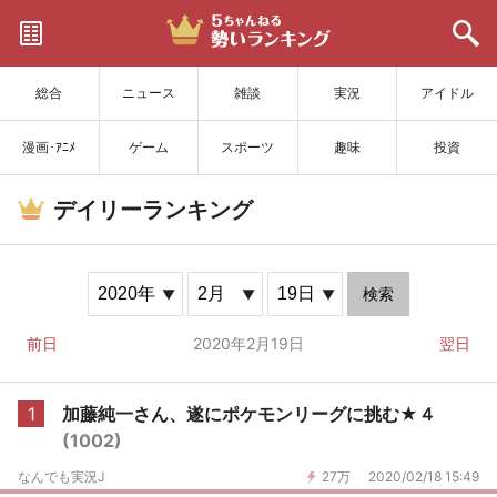
サイトを更新
総合
ニュース
雑談
実況
アイドル
漫画･ｱﾆﾒ
ゲーム
スポーツ
趣味
投資
デイリーランキング
検索
前日
2020年2月19日
翌日
1
加藤純一さん、遂にポケモンリーグに挑む★４
(1002)
なんでも実況J
27万
2020/02/18 15:49