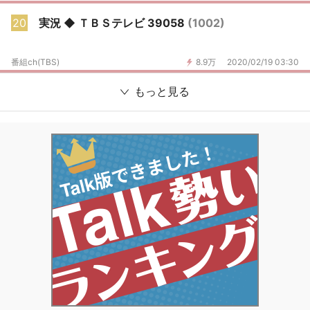
20
実況 ◆ ＴＢＳテレビ 39058
(1002)
番組ch(TBS)
8.9万
2020/02/19 03:30
もっと見る