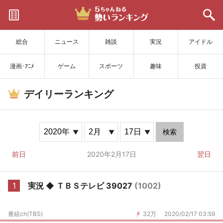
サイトを更新
総合
ニュース
雑談
実況
アイドル
漫画･ｱﾆﾒ
ゲーム
スポーツ
趣味
投資
デイリーランキング
検索
前日
2020年2月17日
翌日
1
実況 ◆ ＴＢＳテレビ 39027
(1002)
番組ch(TBS)
32万
2020/02/17 03:59