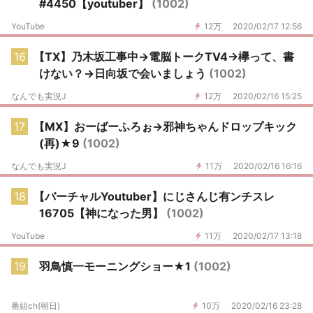
#4450【youtuber】
(1002)
YouTube
12万
2020/02/17 12:56
16
【TX】乃木坂工事中→電脳トークTV4→欅って、書
けない？→日向坂で会いましょう
(1002)
なんでも実況J
12万
2020/02/16 15:25
17
【MX】おーばーふろぉ→邪神ちゃんドロップキック
(再)★9
(1002)
なんでも実況J
11万
2020/02/16 16:16
18
【バーチャルYoutuber】にじさんじ有ンチスレ
16705【神になった男】
(1002)
YouTube
11万
2020/02/17 13:18
19
羽鳥慎一モーニングショー★1
(1002)
番組ch(朝日)
10万
2020/02/16 23:28