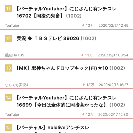
11
【バーチャルYoutuber】にじさんじ有ンチスレ
16702【同接の鬼畜】
(1002)
YouTube
13万
2020/02/17 12:49
12
実況 ◆ ＴＢＳテレビ 39026
(1002)
番組ch(TBS)
13万
2020/02/17 03:54
13
【MX】邪神ちゃんドロップキック(再)★10
(1002)
なんでも実況J
13万
2020/02/16 16:27
14
【バーチャルYoutuber】にじさんじ有ンチスレ
16699【今日は全体的に同接高かったな】
(1002)
YouTube
12万
2020/02/17 12:30
15
【バーチャル】hololiveアンチスレ