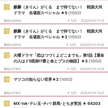
11
麒麟（きりん）がくる まで待てない！ 戦国大河
ドラマ 名場面スペシャル ★5
(1002)
番組ch(NHK)
13万
2020/01/14 11:15
12
麒麟（きりん）がくる まで待てない！ 戦国大河
ドラマ 名場面スペシャル ★2
(1002)
番組ch(NHK)
13万
2020/01/14 10:49
13
火曜ドラマ「恋はつづくよどこまでも」第1話【運命
の人はドS医師!?愛と命とブスの物語】★3
(1002)
番組ch(TBS)
12万
2020/01/14 13:29
14
マツコの知らない世界★2
(1002)
番組ch(TBS)
12万
2020/01/14 12:21
15
MX･tvk･テレ玉･チバ･群馬･とちぎ実況 ★ 64203