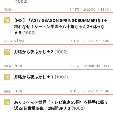
(1002)
番組ch
12万
2020/01/14 14:30
16
【MX】『A3!』SEASON SPRING&SUMMER(新)→
群れなせ！シートン学園→八十亀ちゃん2→休→な
★6
(1002)
なんでも実況J
11万
2020/01/13 15:36
17
月曜から夜ふかし★2
(1002)
番組ch(NTV)
11万
2020/01/13 15:33
18
月曜から夜ふかし★3
(1002)
番組ch(NTV)
11万
2020/01/13 15:46
19
ありえへん∞世界「テレビ東京55周年を勝手に振り
返る!超貴重映像」2時間SP★3
(1002)