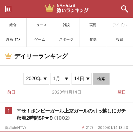
サイトを更新
総合
ニュース
雑談
実況
アイドル
漫画･ｱﾆﾒ
ゲーム
スポーツ
趣味
投資
デイリーランキング
検索
前日
2020年1月14日
翌日
1
幸せ！ボンビーガール上京ガールの引っ越しにガチ
密着2時間SP★9
(1002)
番組ch(NTV)
21万
2020/01/14 13:40