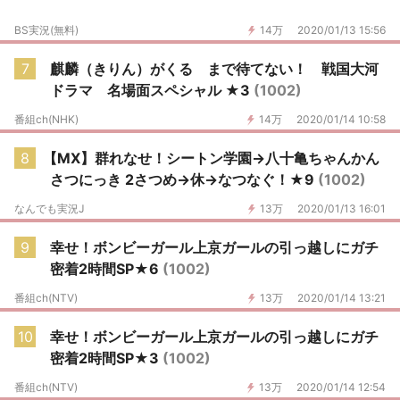
BS実況(無料)
14万
2020/01/13 15:56
7
麒麟（きりん）がくる まで待てない！ 戦国大河
ドラマ 名場面スペシャル ★3
(1002)
番組ch(NHK)
14万
2020/01/14 10:58
8
【MX】群れなせ！シートン学園→八十亀ちゃんかん
さつにっき 2さつめ→休→なつなぐ！★9
(1002)
なんでも実況J
13万
2020/01/13 16:01
9
幸せ！ボンビーガール上京ガールの引っ越しにガチ
密着2時間SP★6
(1002)
番組ch(NTV)
13万
2020/01/14 13:21
10
幸せ！ボンビーガール上京ガールの引っ越しにガチ
密着2時間SP★3
(1002)
番組ch(NTV)
13万
2020/01/14 12:54