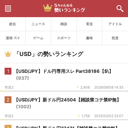
サイトを更新
総合
ニュース
雑談
実況
アイドル
漫画･ｱﾆﾒ
ゲーム
スポーツ
趣味
投資
「USD」の勢いランキング
1
【USD/JPY】ドル円専用スレ Part38186【$\】
(937)
市況2
2,406
2026/08/08 14:35
2
【USD/JPY】新ドル円24504【雑談禁コテ禁IP無】
(1002)
市況2
1,756
2025/02/02 22:07