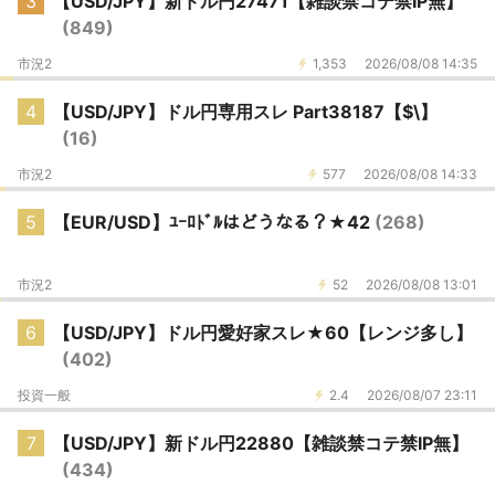
3
【USD/JPY】新ドル円27471【雑談禁コテ禁IP無】
(849)
市況2
1,353
2026/08/08 14:35
4
【USD/JPY】ドル円専用スレ Part38187【$\】
(16)
市況2
577
2026/08/08 14:33
5
【EUR/USD】ﾕｰﾛﾄﾞﾙはどうなる？★42
(268)
市況2
52
2026/08/08 13:01
6
【USD/JPY】ドル円愛好家スレ★60【レンジ多し】
(402)
投資一般
2.4
2026/08/07 23:11
7
【USD/JPY】新ドル円22880【雑談禁コテ禁IP無】
(434)