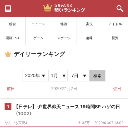
サイトを更新
総合
ニュース
雑談
実況
アイドル
漫画･ｱﾆﾒ
ゲーム
スポーツ
趣味
投資
デイリーランキング
検索
前日
2020年1月7日
翌日
1
【日テレ】ザ!世界仰天ニュース 19時間SP ハゲの日
(1002)
なんでも実況J
38万
2020/01/07 13:09