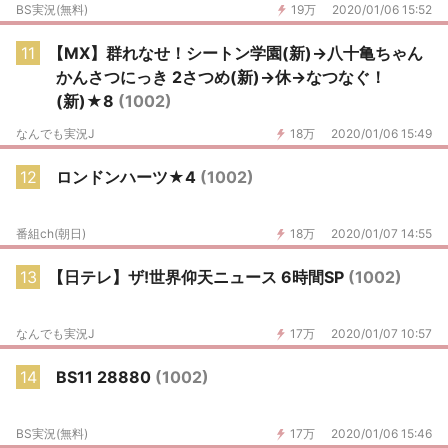
BS実況(無料)
19万
2020/01/06 15:52
11
【MX】群れなせ！シートン学園(新)→八十亀ちゃん
かんさつにっき 2さつめ(新)→休→なつなぐ！
(新)★8
(1002)
なんでも実況J
18万
2020/01/06 15:49
12
ロンドンハーツ★4
(1002)
番組ch(朝日)
18万
2020/01/07 14:55
13
【日テレ】ザ!世界仰天ニュース 6時間SP
(1002)
なんでも実況J
17万
2020/01/07 10:57
14
BS11 28880
(1002)
BS実況(無料)
17万
2020/01/06 15:46