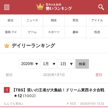
サイトを更新
総合
ニュース
雑談
実況
アイドル
漫画･ｱﾆﾒ
ゲーム
スポーツ
趣味
投資
デイリーランキング
検索
前日
2020年1月1日
翌日
1
【TBS】笑いの王者が大集結！ドリーム東西ネタ合戦
★12
(1002)
なんでも実況J
55万
2020/01/01 13:22