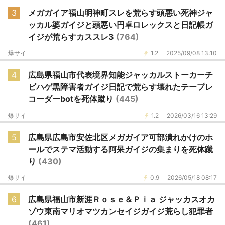
3
メガガイア福山明神町スレを荒らす頭悪い死神ジャ
ッカル婆ガイジと頭悪い円卓ロレックスと日記帳ガ
イジが荒らすカススレ3
(764)
爆サイ
1.2
2025/09/08 13:10
4
広島県福山市代表境界知能ジャッカルストーカーチ
ビハゲ黒障害者ガイジ日記で荒らす壊れたテープレ
コーダーbotを死体蹴り
(445)
爆サイ
1.2
2026/03/16 13:29
5
広島県広島市安佐北区メガガイア可部潰れかけのホ
ールでステマ活動する阿呆ガイジの集まりを死体蹴
り
(430)
爆サイ
0.9
2026/05/18 08:17
6
広島県福山市新涯Ｒｏｓｅ＆Ｐｉａ ジャッカスオカ
ゾウ東南マリオマツカンセイジガイジ荒らし犯罪者
(461)