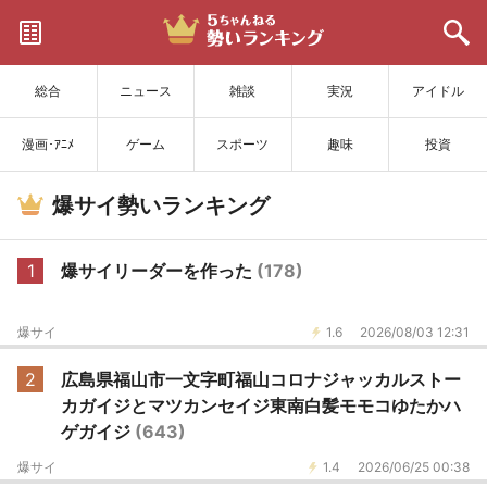
サイトを更新
総合
ニュース
雑談
実況
アイドル
漫画･ｱﾆﾒ
ゲーム
スポーツ
趣味
投資
爆サイ勢いランキング
1
爆サイリーダーを作った
(178)
爆サイ
1.6
2026/08/03 12:31
2
広島県福山市一文字町福山コロナジャッカルストー
カガイジとマツカンセイジ東南白髪モモコゆたかハ
ゲガイジ
(643)
爆サイ
1.4
2026/06/25 00:38