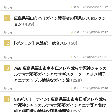
爆サイ
0.6
2025/03/01 13:22
11
広島県福山市ハリガイジ障害者の阿呆レスセレクシ
ョン
(489)
爆サイ
0.6
2025/09/09 22:17
12
【ゲンロン】東浩紀 総合スレ
(58)
爆サイ
0.4
2026/08/02 10:01
13
7&8 広島県福山市南本庄スレを荒らす死神ジャッカ
ルナマポ婆婆ガイジとウサギスクーターとヌメ帽子
とエナカップル愉快なガイジ達
(228)
爆サイ
0.4
2025/09/09 22:16
14
999(スリーナイン) 広島県福山市春日町スレを荒ら
す死神ジャッカルナマポ婆婆ガイジとエナ専と負け
組と稲田爺の愉快な阿呆仲間達
(225)