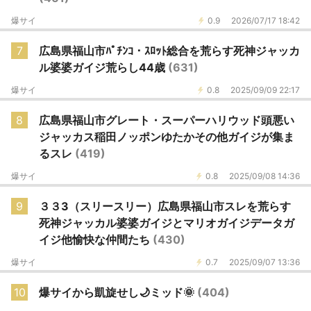
爆サイ
0.9
2026/07/17 18:42
7
広島県福山市ﾊﾟﾁﾝｺ・ｽﾛｯﾄ総合を荒らす死神ジャッカ
ル婆婆ガイジ荒らし44歳
(631)
爆サイ
0.8
2025/09/09 22:17
8
広島県福山市グレート・スーパーハリウッド頭悪い
ジャッカス稲田ノッポンゆたかその他ガイジが集ま
るスレ
(419)
爆サイ
0.8
2025/09/08 14:36
9
３３3（スリースリー）広島県福山市スレを荒らす
死神ジャッカル婆婆ガイジとマリオガイジデータガ
イジ他愉快な仲間たち
(430)
爆サイ
0.7
2025/09/07 13:36
10
爆サイから凱旋せし🌙ミッド🌞
(404)